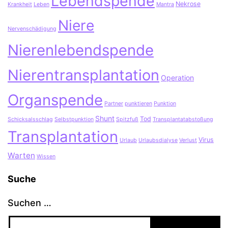
Lebendspende
Nekrose
Krankheit
Leben
Mantra
Niere
Nervenschädigung
Nierenlebendspende
Nierentransplantation
Operation
Organspende
Partner
punktieren
Punktion
Shunt
Tod
Schicksalsschlag
Selbstpunktion
Spitzfuß
Transplantatabstoßung
Transplantation
Virus
Urlaub
Urlaubsdialyse
Verlust
Warten
Wissen
Suche
Suchen …