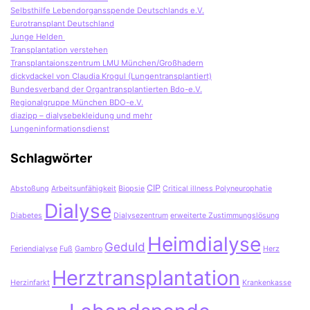
Selbsthilfe Lebendorgansspende Deutschlands e.V.
Eurotransplant Deutschland
Junge Helden
Transplantation verstehen
Transplantaionszentrum LMU München/Großhadern
dickydackel von Claudia Krogul (Lungentransplantiert)
Bundesverband der Organtransplantierten Bdo-e.V.
Regionalgruppe München BDO-e.V.
diazipp – dialysebekleidung und mehr
Lungeninformationsdienst
Schlagwörter
CIP
Abstoßung
Arbeitsunfähigkeit
Biopsie
Critical illness Polyneurophatie
Dialyse
Diabetes
Dialysezentrum
erweiterte Zustimmungslösung
Heimdialyse
Geduld
Feriendialyse
Fuß
Gambro
Herz
Herztransplantation
Herzinfarkt
Krankenkasse