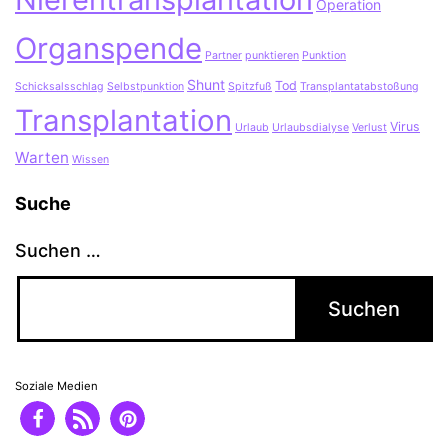
Operation
Organspende
Partner
punktieren
Punktion
Shunt
Tod
Schicksalsschlag
Selbstpunktion
Spitzfuß
Transplantatabstoßung
Transplantation
Virus
Urlaub
Urlaubsdialyse
Verlust
Warten
Wissen
Suche
Suchen …
Soziale Medien