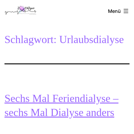
Zum
2Herzen1Körper
Inhalt
Menü
springen
Schlagwort:
Urlaubsdialyse
Sechs Mal Feriendialyse –
sechs Mal Dialyse anders