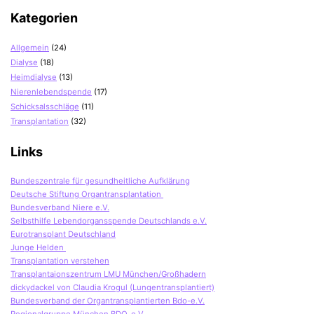
Kategorien
Allgemein
(24)
Dialyse
(18)
Heimdialyse
(13)
Nierenlebendspende
(17)
Schicksalsschläge
(11)
Transplantation
(32)
Links
Bundeszentrale für gesundheitliche Aufklärung
Deutsche Stiftung Organtransplantation
Bundesverband Niere e.V.
Selbsthilfe Lebendorgansspende Deutschlands e.V.
Eurotransplant Deutschland
Junge Helden
Transplantation verstehen
Transplantaionszentrum LMU München/Großhadern
dickydackel von Claudia Krogul (Lungentransplantiert)
Bundesverband der Organtransplantierten Bdo-e.V.
Regionalgruppe München BDO-e.V.