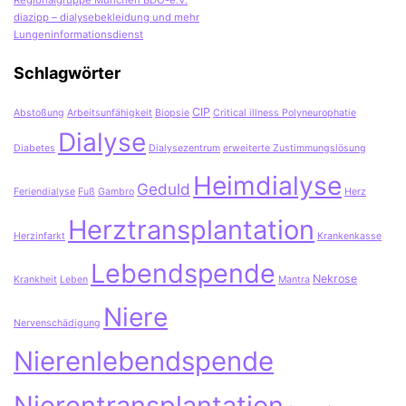
diazipp – dialysebekleidung und mehr
Lungeninformationsdienst
Schlagwörter
CIP
Abstoßung
Arbeitsunfähigkeit
Biopsie
Critical illness Polyneurophatie
Dialyse
Diabetes
Dialysezentrum
erweiterte Zustimmungslösung
Heimdialyse
Geduld
Feriendialyse
Fuß
Gambro
Herz
Herztransplantation
Herzinfarkt
Krankenkasse
Lebendspende
Nekrose
Krankheit
Leben
Mantra
Niere
Nervenschädigung
Nierenlebendspende
Nierentransplantation