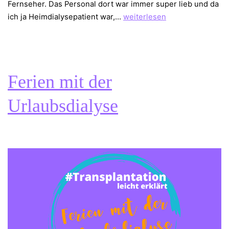
Fernseher. Das Personal dort war immer super lieb und da
Sechs
ich ja Heimdialysepatient war,…
weiterlesen
Mal
Feriendialyse
–
sechs
Ferien mit der
Mal
Dialyse
Urlaubsdialyse
anders