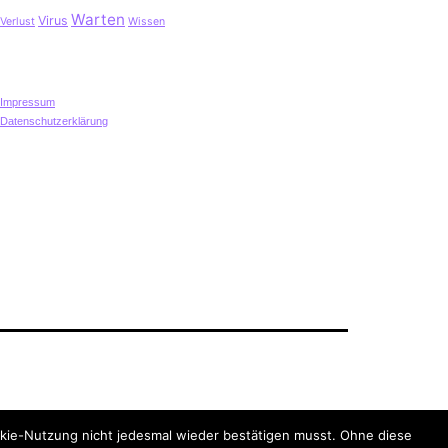
Warten
Virus
Verlust
Wissen
Impressum
Datenschutzerklärung
Datenschutzerklärung
kie-Nutzung nicht jedesmal wieder bestätigen musst. Ohne diese