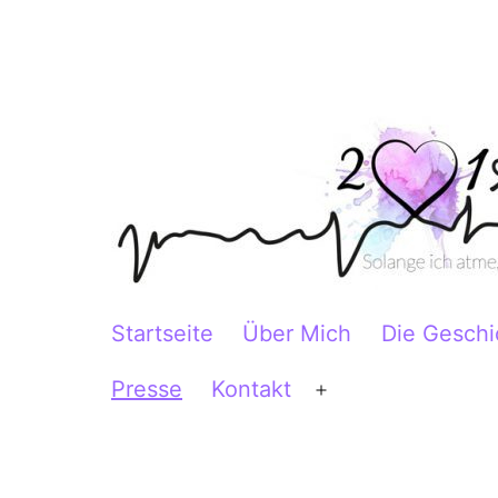
Zum
Inhalt
springen
2Herzen1Körper
Startseite
Über Mich
Die Geschi
Presse
Kontakt
Menü
öffnen