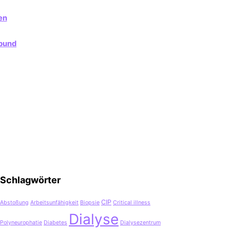
en
nbund
Schlagwörter
CIP
Abstoßung
Arbeitsunfähigkeit
Biopsie
Critical illness
Dialyse
Polyneurophatie
Diabetes
Dialysezentrum