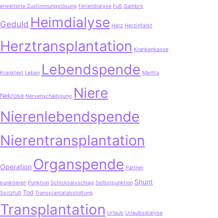
erweiterte Zustimmungslösung
Feriendialyse
Fuß
Gambro
Heimdialyse
Geduld
Herz
Herzinfarkt
Herztransplantation
Krankenkasse
Lebendspende
Krankheit
Leben
Mantra
Niere
Nekrose
Nervenschädigung
Nierenlebendspende
Nierentransplantation
Organspende
Operation
Partner
Shunt
punktieren
Punktion
Schicksalsschlag
Selbstpunktion
Tod
Spitzfuß
Transplantatabstoßung
Transplantation
Urlaub
Urlaubsdialyse