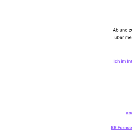
Ab und zu
über me
Ich im I
ap
BR Fernse