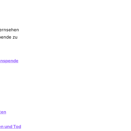
 Fernsehen
pende zu
ganspende
ten
en und Tod