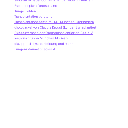
Selbsthilfe Lebendorgansspende Deutschlands e.V.
Eurotransplant Deutschland
Junge Helden
Transplantation verstehen
Transplantaionszentrum LMU München/Großhadern
dickydackel von Claudia Krogul (Lungentransplantiert)
Bundesverband der Organtransplantierten Bdo-e.V.
Regionalgruppe München BDO-e.V.
diazipp – dialysebekleidung und mehr
Lungeninformationsdienst