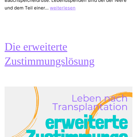
Bauchspeicheldrüse. Lebendspenden sind bei der Niere
Die
und dem Teil einer…
weiterlesen
häufigsten
Gründe
für
eine
Die erweiterte
Organ
–
Zustimmungslösung
Transplantation
1.Teil