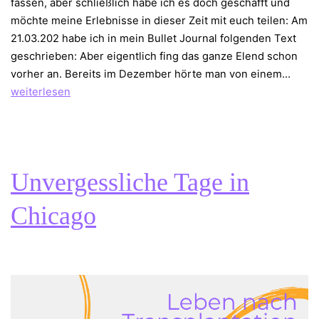
fassen, aber schließlich habe ich es doch geschafft und
möchte meine Erlebnisse in dieser Zeit mit euch teilen: Am
21.03.202 habe ich in mein Bullet Journal folgenden Text
geschrieben: Aber eigentlich fing das ganze Elend schon
Coro
vorher an. Bereits im Dezember hörte man von einem…
Pand
weiterlesen
1.Teil
Unvergessliche Tage in
Chicago