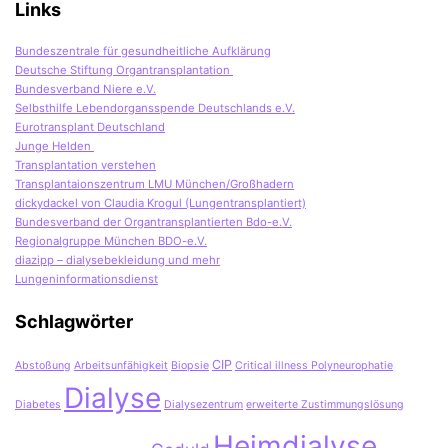
Links
Bundeszentrale für gesundheitliche Aufklärung
Deutsche Stiftung Organtransplantation
Bundesverband Niere e.V.
Selbsthilfe Lebendorgansspende Deutschlands e.V.
Eurotransplant Deutschland
Junge Helden
Transplantation verstehen
Transplantaionszentrum LMU München/Großhadern
dickydackel von Claudia Krogul (Lungentransplantiert)
Bundesverband der Organtransplantierten Bdo-e.V.
Regionalgruppe München BDO-e.V.
diazipp – dialysebekleidung und mehr
Lungeninformationsdienst
Schlagwörter
CIP
Abstoßung
Arbeitsunfähigkeit
Biopsie
Critical illness Polyneurophatie
Dialyse
Diabetes
Dialysezentrum
erweiterte Zustimmungslösung
Heimdialyse