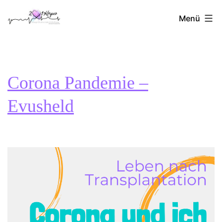
Zum
2Herzen1Körp
Inhalt
Menü
springen
Corona Pandemie –
Evusheld