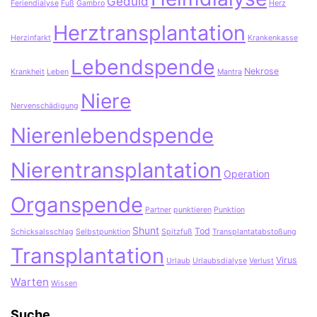
Geduld
Feriendialyse
Fuß
Gambro
Herz
Herztransplantation
Herzinfarkt
Krankenkasse
Lebendspende
Nekrose
Krankheit
Leben
Mantra
Niere
Nervenschädigung
Nierenlebendspende
Nierentransplantation
Operation
Organspende
Partner
punktieren
Punktion
Shunt
Tod
Schicksalsschlag
Selbstpunktion
Spitzfuß
Transplantatabstoßung
Transplantation
Virus
Urlaub
Urlaubsdialyse
Verlust
Warten
Wissen
Suche