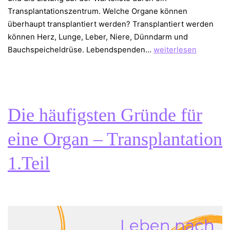
Transplantationszentrum. Welche Organe können
überhaupt transplantiert werden? Transplantiert werden
können Herz, Lunge, Leber, Niere, Dünndarm und
Die
Bauchspeicheldrüse. Lebendspenden…
weiterlesen
häufigsten
Gründe
für
eine
Die häufigsten Gründe für
Organ
–
eine Organ – Transplantation
Transplantation
2.Teil
1.Teil