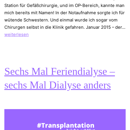
Station für Gefäßchirurgie, und im OP-Bereich, kannte man
mich bereits mit Namen! In der Notaufnahme sorgte ich für
wütende Schwestern. Und einmal wurde ich sogar vom
Chirurgen selbst in die Klinik gefahren. Januar 2015 – der…
27
weiterlesen
Monate,
8
mal
Diagnose
Sechs Mal Feriendialyse –
Shuntverschluss
sechs Mal Dialyse anders