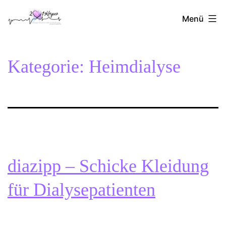
Zum
2Herzen1Körper
Inhalt
Menü
springen
Kategorie:
Heimdialyse
diazipp – Schicke Kleidung
für Dialysepatienten