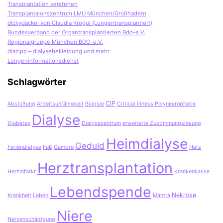
Transplantation verstehen
Transplantaionszentrum LMU München/Großhadern
dickydackel von Claudia Krogul (Lungentransplantiert)
Bundesverband der Organtransplantierten Bdo-e.V.
Regionalgruppe München BDO-e.V.
diazipp – dialysebekleidung und mehr
Lungeninformationsdienst
Schlagwörter
CIP
Abstoßung
Arbeitsunfähigkeit
Biopsie
Critical illness Polyneurophatie
Dialyse
Diabetes
Dialysezentrum
erweiterte Zustimmungslösung
Heimdialyse
Geduld
Feriendialyse
Fuß
Gambro
Herz
Herztransplantation
Herzinfarkt
Krankenkasse
Lebendspende
Nekrose
Krankheit
Leben
Mantra
Niere
Nervenschädigung