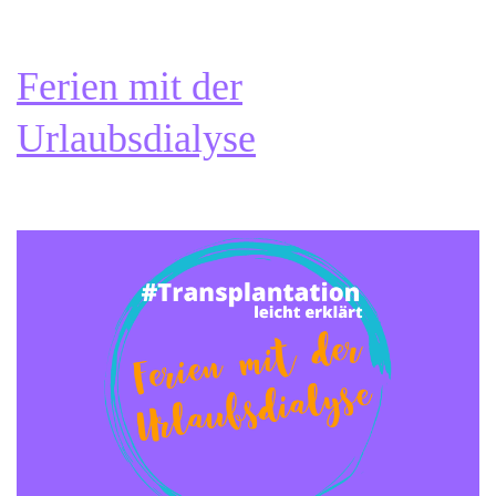
Feriendialyse
–
sechs
Ferien mit der
Mal
Dialyse
Urlaubsdialyse
anders