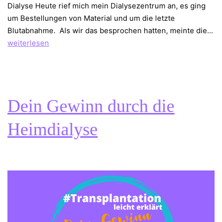
Dialyse Heute rief mich mein Dialysezentrum an, es ging
um Bestellungen von Material und um die letzte
Blutabnahme. Als wir das besprochen hatten, meinte die…
Häufigere
weiterlesen
Dialyse
–
was
für
Dein Gewinn durch die
ein
Kampf
Heimdialyse