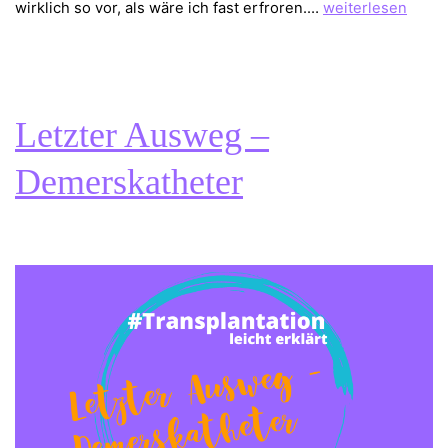
diazipp
wirklich so vor, als wäre ich fast erfroren.…
weiterlesen
–
Schicke
Kleidung
für
Letzter Ausweg –
Dialysepatienten
Demerskatheter