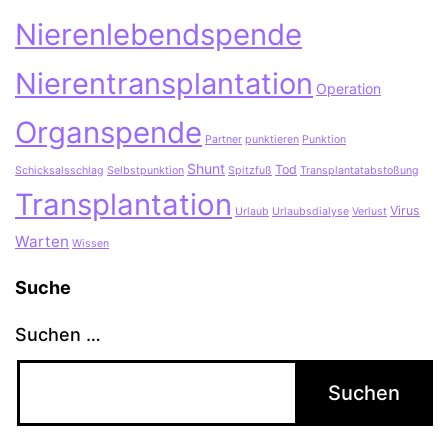
Nierenlebendspende
Nierentransplantation
Operation
Organspende
Partner
punktieren
Punktion
Shunt
Tod
Schicksalsschlag
Selbstpunktion
Spitzfuß
Transplantatabstoßung
Transplantation
Virus
Urlaub
Urlaubsdialyse
Verlust
Warten
Wissen
Suche
Suchen …