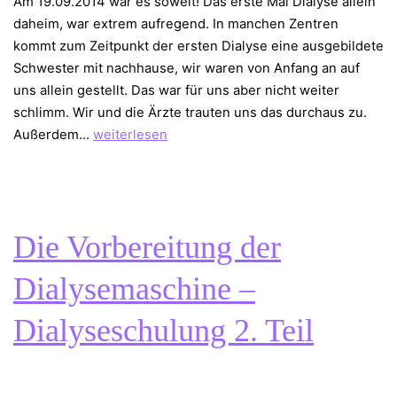
Am 19.09.2014 war es soweit! Das erste Mal Dialyse allein
daheim, war extrem aufregend. In manchen Zentren
kommt zum Zeitpunkt der ersten Dialyse eine ausgebildete
Schwester mit nachhause, wir waren von Anfang an auf
uns allein gestellt. Das war für uns aber nicht weiter
schlimm. Wir und die Ärzte trauten uns das durchaus zu.
Erste
Außerdem…
weiterlesen
Dialyse
daheim
Die Vorbereitung der
Dialysemaschine –
Dialyseschulung 2. Teil