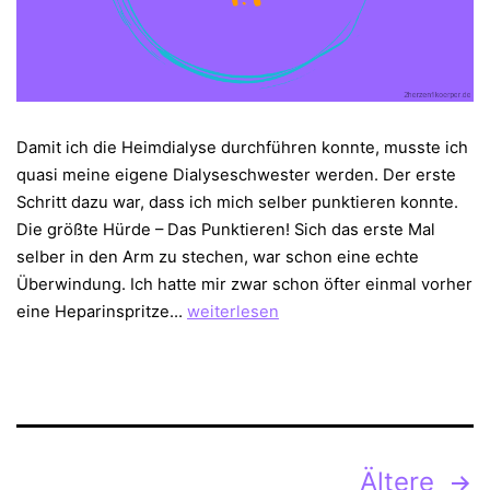
Damit ich die Heimdialyse durchführen konnte, musste ich
quasi meine eigene Dialyseschwester werden. Der erste
Schritt dazu war, dass ich mich selber punktieren konnte.
Die größte Hürde – Das Punktieren! Sich das erste Mal
selber in den Arm zu stechen, war schon eine echte
Überwindung. Ich hatte mir zwar schon öfter einmal vorher
Sich
eine Heparinspritze…
weiterlesen
selbst
punktieren
–
Dialyseschulung
1.Teil
Seitennummerierung
Ältere