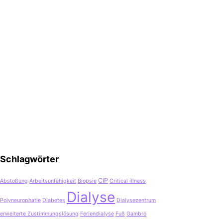
Schlagwörter
CIP
Abstoßung
Arbeitsunfähigkeit
Biopsie
Critical illness
Dialyse
Polyneurophatie
Diabetes
Dialysezentrum
erweiterte Zustimmungslösung
Feriendialyse
Fuß
Gambro