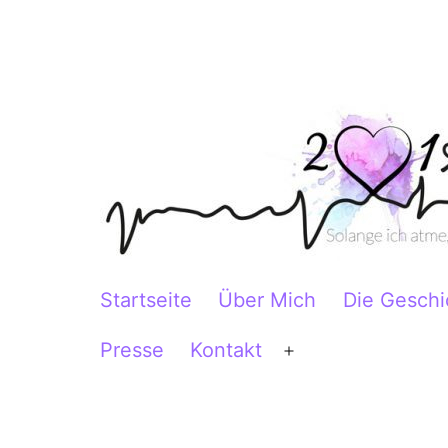
Zum
Inhalt
springen
2Herzen1Körper
Startseite
Über Mich
Die Geschi
Presse
Kontakt
Menü
öffnen