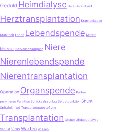
Heimdialyse
Geduld
Herz
Herzinfarkt
Herztransplantation
Krankenkasse
Lebendspende
Krankheit
Leben
Mantra
Niere
Nekrose
Nervenschädigung
Nierenlebendspende
Nierentransplantation
Organspende
Operation
Partner
Shunt
punktieren
Punktion
Schicksalsschlag
Selbstpunktion
Tod
Spitzfuß
Transplantatabstoßung
Transplantation
Urlaub
Urlaubsdialyse
Warten
Virus
Verlust
Wissen