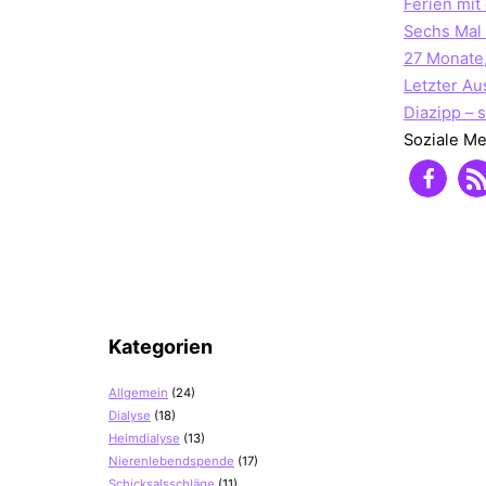
Ferien mit
Sechs Mal 
27 Monate
Letzter A
Diazipp – 
Soziale M
Kategorien
Allgemein
(24)
Dialyse
(18)
Heimdialyse
(13)
Nierenlebendspende
(17)
Schicksalsschläge
(11)