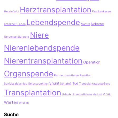
Herztransplantation
Herzinfarkt
Krankenkasse
Lebendspende
Nekrose
Krankheit
Leben
Mantra
Niere
Nervenschädigung
Nierenlebendspende
Nierentransplantation
Operation
Organspende
Partner
punktieren
Punktion
Shunt
Tod
Schicksalsschlag
Selbstpunktion
Spitzfuß
Transplantatabstoßung
Transplantation
Virus
Urlaub
Urlaubsdialyse
Verlust
Warten
Wissen
Suche