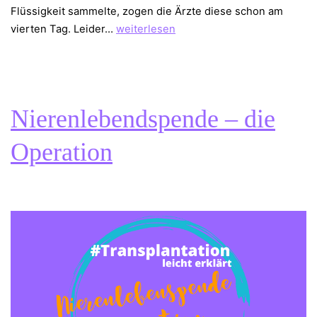
Flüssigkeit sammelte, zogen die Ärzte diese schon am
Komplikationen
vierten Tag. Leider…
weiterlesen
der
nach
der
Nierenlebenspende
Nierenlebendspende – die
Operation