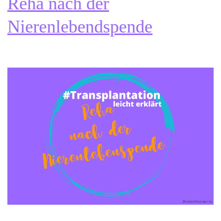
Reha nach der
Nierenlebendspende