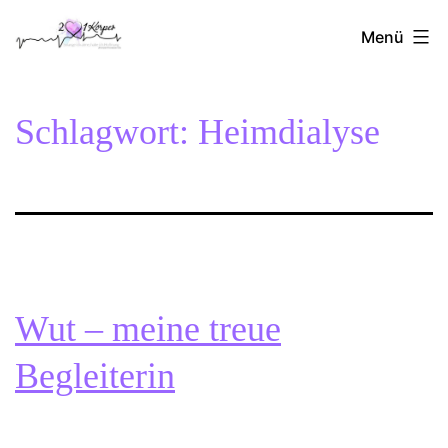
Zum
2Herzen1Körper
Inhalt
Menü
springen
Schlagwort:
Heimdialyse
Wut – meine treue
Begleiterin