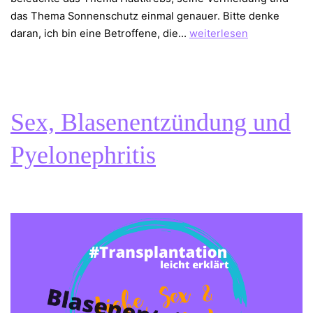
das Thema Sonnenschutz einmal genauer. Bitte denke
Hautkrebs
daran, ich bin eine Betroffene, die…
weiterlesen
vermeiden
nach
der
Transplantation
Sex, Blasenentzündung und
Pyelonephritis