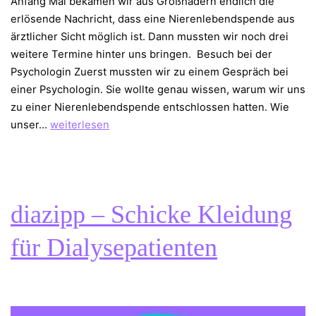
Anfang Mai bekamen wir aus Großhadern endlich die
erlösende Nachricht, dass eine Nierenlebendspende aus
ärztlicher Sicht möglich ist. Dann mussten wir noch drei
weitere Termine hinter uns bringen. Besuch bei der
Psychologin Zuerst mussten wir zu einem Gespräch bei
einer Psychologin. Sie wollte genau wissen, warum wir uns
zu einer Nierenlebendspende entschlossen hatten. Wie
Nierenlebendspende
unser…
weiterlesen
–
die
letzten
Hürden
diazipp – Schicke Kleidung
für Dialysepatienten