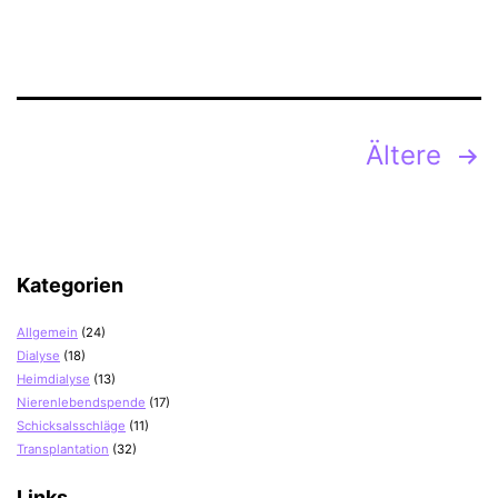
–
Schicke
Kleidung
für
Dialysepatienten
Seitennummerierung
Ältere
der
Beiträge
Kategorien
Allgemein
(24)
Dialyse
(18)
Heimdialyse
(13)
Nierenlebendspende
(17)
Schicksalsschläge
(11)
Transplantation
(32)
Links