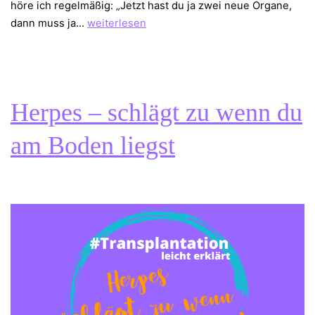
höre ich regelmäßig: „Jetzt hast du ja zwei neue Organe,
Wut
dann muss ja…
weiterlesen
–
meine
treue
Begleiterin
Herpes – schlägt zu wenn du
am Boden liegst