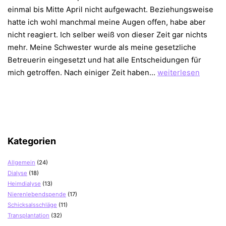
einmal bis Mitte April nicht aufgewacht. Beziehungsweise
hatte ich wohl manchmal meine Augen offen, habe aber
nicht reagiert. Ich selber weiß von dieser Zeit gar nichts
mehr. Meine Schwester wurde als meine gesetzliche
Betreuerin eingesetzt und hat alle Entscheidungen für
Komplikationen
mich getroffen. Nach einiger Zeit haben…
weiterlesen
nach
der
Herztransplantatio
Kategorien
Allgemein
(24)
Dialyse
(18)
Heimdialyse
(13)
Nierenlebendspende
(17)
Schicksalsschläge
(11)
Transplantation
(32)