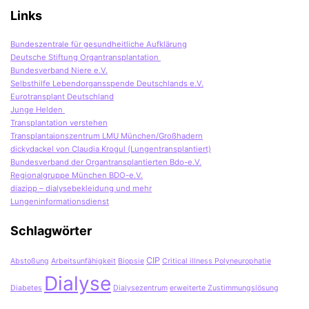
Links
Bundeszentrale für gesundheitliche Aufklärung
Deutsche Stiftung Organtransplantation
Bundesverband Niere e.V.
Selbsthilfe Lebendorgansspende Deutschlands e.V.
Eurotransplant Deutschland
Junge Helden
Transplantation verstehen
Transplantaionszentrum LMU München/Großhadern
dickydackel von Claudia Krogul (Lungentransplantiert)
Bundesverband der Organtransplantierten Bdo-e.V.
Regionalgruppe München BDO-e.V.
diazipp – dialysebekleidung und mehr
Lungeninformationsdienst
Schlagwörter
CIP
Abstoßung
Arbeitsunfähigkeit
Biopsie
Critical illness Polyneurophatie
Dialyse
Diabetes
Dialysezentrum
erweiterte Zustimmungslösung