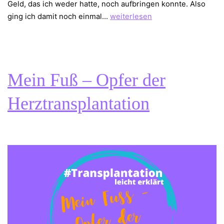
Geld, das ich weder hatte, noch aufbringen konnte. Also
Mein
ging ich damit noch einmal…
weiterlesen
Fuß,
zwei
Operationen
später
Mein Fuß – Opfer der
Herztransplantation