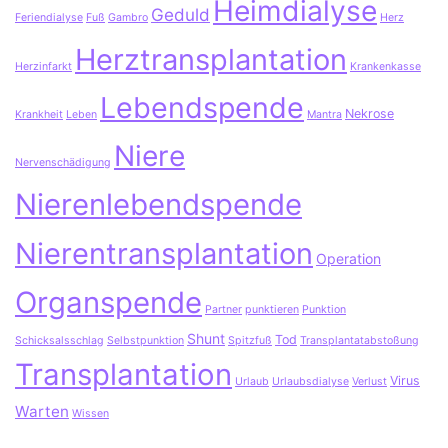
Heimdialyse
Geduld
Feriendialyse
Fuß
Gambro
Herz
Herztransplantation
Herzinfarkt
Krankenkasse
Lebendspende
Nekrose
Krankheit
Leben
Mantra
Niere
Nervenschädigung
Nierenlebendspende
Nierentransplantation
Operation
Organspende
Partner
punktieren
Punktion
Shunt
Tod
Schicksalsschlag
Selbstpunktion
Spitzfuß
Transplantatabstoßung
Transplantation
Virus
Urlaub
Urlaubsdialyse
Verlust
Warten
Wissen