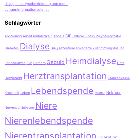
diazipp – dialysebekleidung und mehr
Lungeninformationsdienst
Schlagwörter
CIP
Abstoßung
Arbeitsunfähigkeit
Biopsie
Critical illness Polyneurophatie
Dialyse
Diabetes
Dialysezentrum
erweiterte Zustimmungslösung
Heimdialyse
Geduld
Feriendialyse
Fuß
Gambro
Herz
Herztransplantation
Herzinfarkt
Krankenkasse
Lebendspende
Nekrose
Krankheit
Leben
Mantra
Niere
Nervenschädigung
Nierenlebendspende
Nierentransplantation
Operation