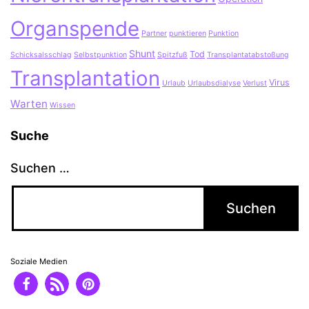
Organspende
Partner
punktieren
Punktion
Shunt
Tod
Schicksalsschlag
Selbstpunktion
Spitzfuß
Transplantatabstoßung
Transplantation
Virus
Urlaub
Urlaubsdialyse
Verlust
Warten
Wissen
Suche
Suchen …
Soziale Medien