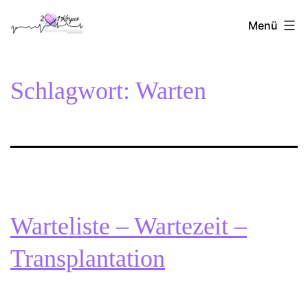
Zum
2Herzen1Körper
Inhalt
Menü
springen
Schlagwort:
Warten
Warteliste – Wartezeit –
Transplantation