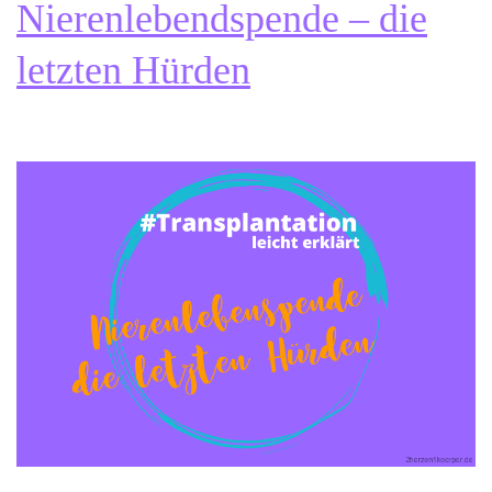
Nierenlebendspende – die
letzten Hürden