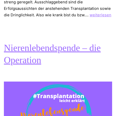
streng geregelt. Ausschlaggebend sind die
Erfolgsaussichten der anstehenden Transplantation sowie
Warteliste
die Dringlichkeit. ⁠Also wie krank bist du bzw.…
weiterlesen
–
Wartezeit
–
Transplantatio
Nierenlebendspende – die
Operation