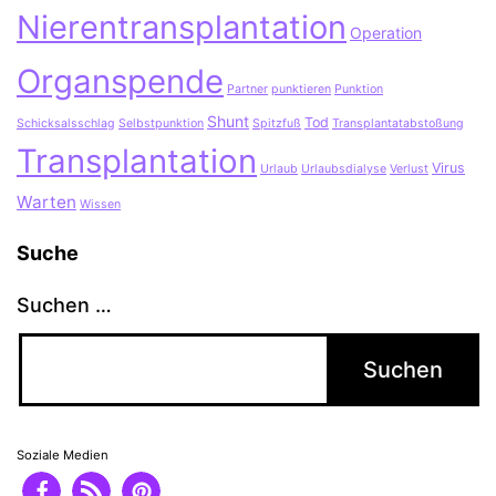
Nierentransplantation
Operation
Organspende
Partner
punktieren
Punktion
Shunt
Tod
Schicksalsschlag
Selbstpunktion
Spitzfuß
Transplantatabstoßung
Transplantation
Virus
Urlaub
Urlaubsdialyse
Verlust
Warten
Wissen
Suche
Suchen …
Soziale Medien