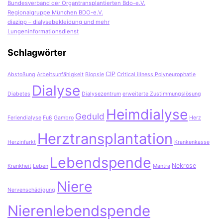
Bundesverband der Organtransplantierten Bdo-e.V.
Regionalgruppe München BDO-e.V.
diazipp – dialysebekleidung und mehr
Lungeninformationsdienst
Schlagwörter
CIP
Abstoßung
Arbeitsunfähigkeit
Biopsie
Critical illness Polyneurophatie
Dialyse
Diabetes
Dialysezentrum
erweiterte Zustimmungslösung
Heimdialyse
Geduld
Feriendialyse
Fuß
Gambro
Herz
Herztransplantation
Herzinfarkt
Krankenkasse
Lebendspende
Nekrose
Krankheit
Leben
Mantra
Niere
Nervenschädigung
Nierenlebendspende