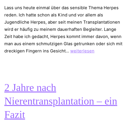
Lass uns heute einmal über das sensible Thema Herpes
reden. Ich hatte schon als Kind und vor allem als
Jugendliche Herpes, aber seit meinen Transplantationen
wird er häufig zu meinem dauerhaften Begleiter. Lange
Zeit habe ich gedacht, Herpes kommt immer davon, wenn
man aus einem schmutzigen Glas getrunken oder sich mit
Herpes
dreckigen Fingern ins Gesicht…
weiterlesen
–
schlägt
zu
wenn
2 Jahre nach
du
am
Nierentransplantation – ein
Boden
liegst
Fazit