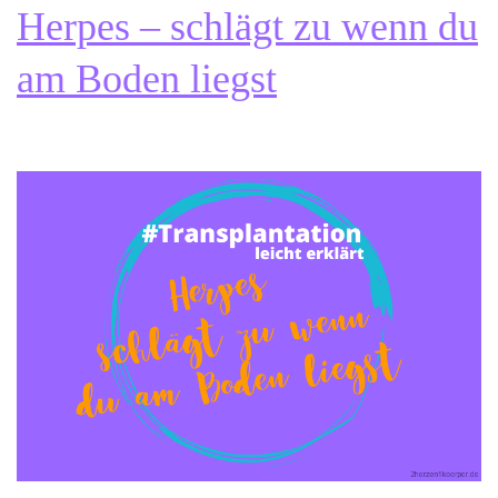
Herpes – schlägt zu wenn du
am Boden liegst