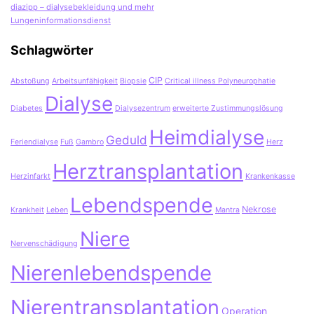
diazipp – dialysebekleidung und mehr
Lungeninformationsdienst
Schlagwörter
CIP
Abstoßung
Arbeitsunfähigkeit
Biopsie
Critical illness Polyneurophatie
Dialyse
Diabetes
Dialysezentrum
erweiterte Zustimmungslösung
Heimdialyse
Geduld
Feriendialyse
Fuß
Gambro
Herz
Herztransplantation
Herzinfarkt
Krankenkasse
Lebendspende
Nekrose
Krankheit
Leben
Mantra
Niere
Nervenschädigung
Nierenlebendspende
Nierentransplantation
Operation