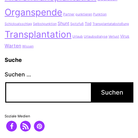
Organspende
Partner
punktieren
Punktion
Shunt
Tod
Schicksalsschlag
Selbstpunktion
Spitzfuß
Transplantatabstoßung
Transplantation
Virus
Urlaub
Urlaubsdialyse
Verlust
Warten
Wissen
Suche
Suchen …
Soziale Medien