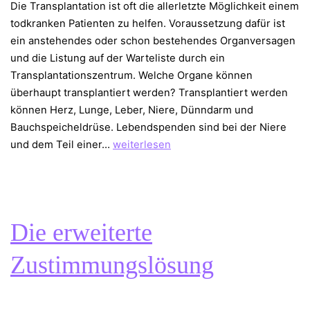
Die Transplantation ist oft die allerletzte Möglichkeit einem
todkranken Patienten zu helfen. Voraussetzung dafür ist
ein anstehendes oder schon bestehendes Organversagen
und die Listung auf der Warteliste durch ein
Transplantationszentrum. Welche Organe können
überhaupt transplantiert werden? Transplantiert werden
können Herz, Lunge, Leber, Niere, Dünndarm und
Bauchspeicheldrüse. Lebendspenden sind bei der Niere
Die
und dem Teil einer…
weiterlesen
häufigsten
Gründe
für
eine
Die erweiterte
Organ
–
Zustimmungslösung
Transplantation
1.Teil