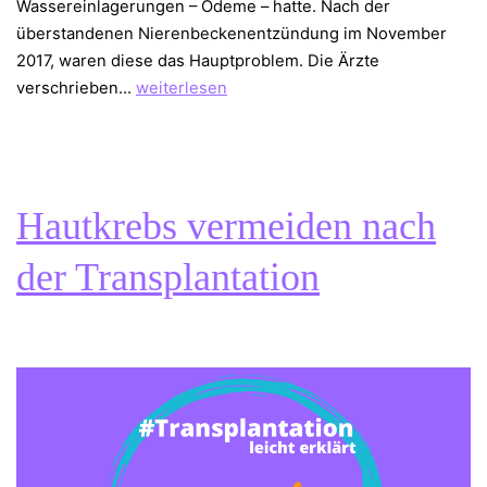
Wassereinlagerungen – Ödeme – hatte. Nach der
überstandenen Nierenbeckenentzündung im November
2017, waren diese das Hauptproblem. Die Ärzte
2
verschrieben…
weiterlesen
Jahre
nach
Nierentransplantation
–
Hautkrebs vermeiden nach
ein
Fazit
der Transplantation