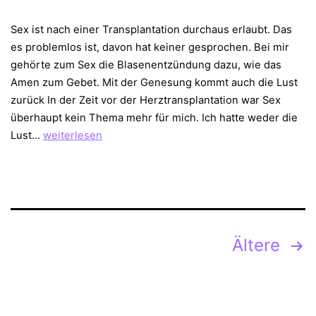
Sex ist nach einer Transplantation durchaus erlaubt. Das
es problemlos ist, davon hat keiner gesprochen. Bei mir
gehörte zum Sex die Blasenentzündung dazu, wie das
Amen zum Gebet. Mit der Genesung kommt auch die Lust
zurück In der Zeit vor der Herztransplantation war Sex
überhaupt kein Thema mehr für mich. Ich hatte weder die
Sex,
Lust…
weiterlesen
Blasenentzündung
und
Pyelonephritis
Seitennummerierung
Ältere
der
Beiträge