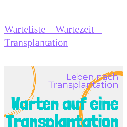
–
Als
Organempfänge
Warteliste – Wartezeit –
in
New
Transplantation
York