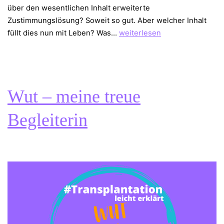
über den wesentlichen Inhalt erweiterte
Zustimmungslösung? Soweit so gut. Aber welcher Inhalt
Die
füllt dies nun mit Leben? Was…
weiterlesen
erweiterte
Zustimmungslösung
Wut – meine treue
Begleiterin