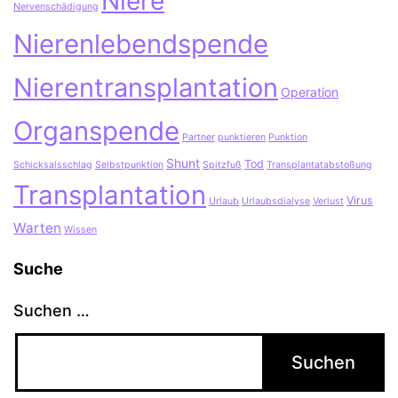
Niere
Nervenschädigung
Nierenlebendspende
Nierentransplantation
Operation
Organspende
Partner
punktieren
Punktion
Shunt
Tod
Schicksalsschlag
Selbstpunktion
Spitzfuß
Transplantatabstoßung
Transplantation
Virus
Urlaub
Urlaubsdialyse
Verlust
Warten
Wissen
Suche
Suchen …