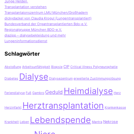
Junge Helden
Transplantation verstehen
Transplantaionszentrum LMU München/Großhadern
dickydackel von Claudia Krogul (Lungentransplantiert)
Bundesverband der Organtransplantierten Bdo-e.V.
Regionalgruppe München BDO-e.V.
diazipp – dialysebekleidung und mehr
Lungeninformationsdienst
Schlagwörter
CIP
Abstoßung
Arbeitsunfähigkeit
Biopsie
Critical illness Polyneurophatie
Dialyse
Diabetes
Dialysezentrum
erweiterte Zustimmungslösung
Heimdialyse
Geduld
Feriendialyse
Fuß
Gambro
Herz
Herztransplantation
Herzinfarkt
Krankenkasse
Lebendspende
Nekrose
Krankheit
Leben
Mantra