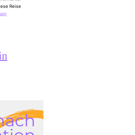
iese Reise
ssliche
sen
in