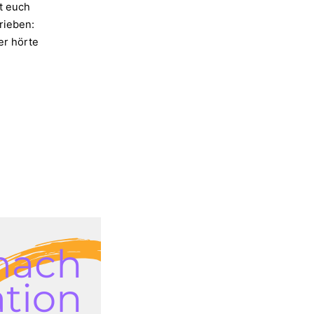
t euch
rieben:
er hörte