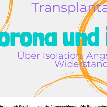
utz durch Evusheld – ein Hoffnungsschimmer Wie ihr in meine