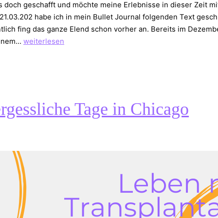
s doch geschafft und möchte meine Erlebnisse in dieser Zeit mi
 21.03.202 habe ich in mein Bullet Journal folgenden Text gesch
tlich fing das ganze Elend schon vorher an. Bereits im Dezemb
Corona
einem…
weiterlesen
Pandemie
1.Teil
rgessliche Tage in Chicago