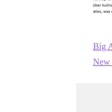
über kulin
alles, was
Big 
New 