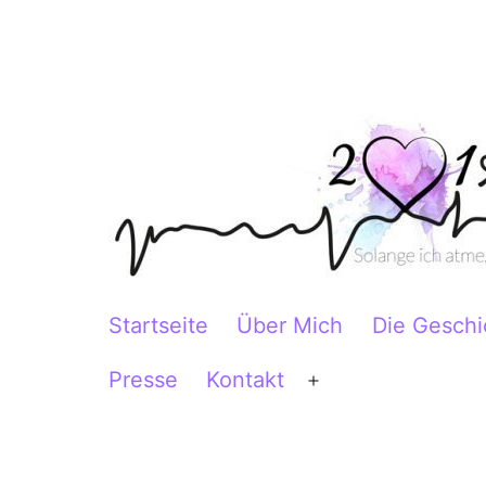
Zum
Inhalt
springen
2Herzen1Körper
Startseite
Über Mich
Die Geschi
Presse
Kontakt
Menü
öffnen