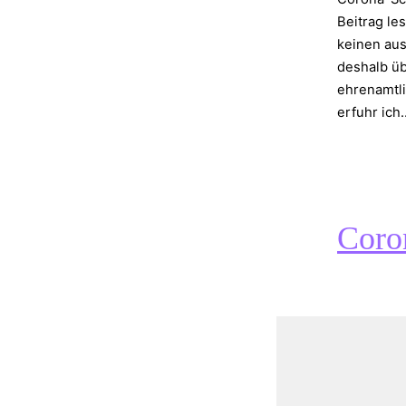
Beitrag le
keinen au
deshalb üb
ehrenamtli
erfuhr ic
Coro