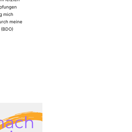
mpfungen
g mich
Durch meine
. (BDO)