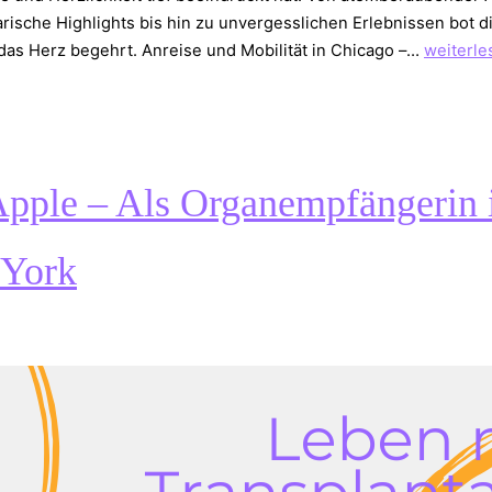
arische Highlights bis hin zu unvergesslichen Erlebnissen bot d
Unverge
 das Herz begehrt. Anreise und Mobilität in Chicago –…
weiterle
Tage
in
Chicago
Apple – Als Organempfängerin 
York