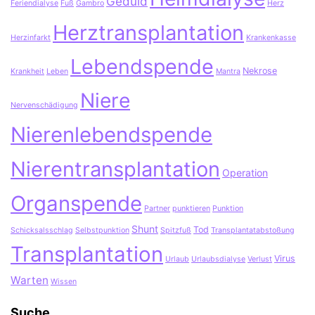
Geduld
Feriendialyse
Fuß
Gambro
Herz
Herztransplantation
Herzinfarkt
Krankenkasse
Lebendspende
Nekrose
Krankheit
Leben
Mantra
Niere
Nervenschädigung
Nierenlebendspende
Nierentransplantation
Operation
Organspende
Partner
punktieren
Punktion
Shunt
Tod
Schicksalsschlag
Selbstpunktion
Spitzfuß
Transplantatabstoßung
Transplantation
Virus
Urlaub
Urlaubsdialyse
Verlust
Warten
Wissen
Suche