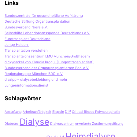
Links
Bundeszentrale für gesundheitliche Aufklärung
Deutsche Stiftung Organtransplantation
Bundesverband Niere e.V.
Selbsthilfe Lebendorgansspende Deutschlands e.V.
Eurotransplant Deutschland
Junge Helden
Transplantation verstehen
Transplantaionszentrum LMU München/Großhadern
dickydackel von Claudia Krogul (Lungentransplantiert)
Bundesverband der Organtransplantierten Bdo-e.V.
Regionalgruppe München BDO-e.V.
diazipp – dialysebekleidung und mehr
Lungeninformationsdienst
Schlagwörter
CIP
Abstoßung
Arbeitsunfähigkeit
Biopsie
Critical illness Polyneurophatie
Dialyse
Diabetes
Dialysezentrum
erweiterte Zustimmungslösung
Heimdialyse