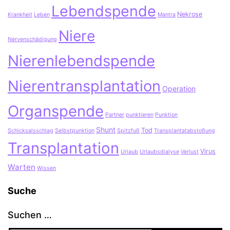
Lebendspende
Nekrose
Krankheit
Leben
Mantra
Niere
Nervenschädigung
Nierenlebendspende
Nierentransplantation
Operation
Organspende
Partner
punktieren
Punktion
Shunt
Tod
Schicksalsschlag
Selbstpunktion
Spitzfuß
Transplantatabstoßung
Transplantation
Virus
Urlaub
Urlaubsdialyse
Verlust
Warten
Wissen
Suche
Suchen …