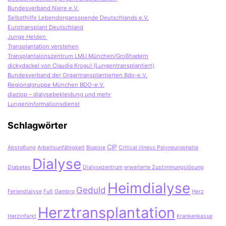
Bundesverband Niere e.V.
Selbsthilfe Lebendorgansspende Deutschlands e.V.
Eurotransplant Deutschland
Junge Helden
Transplantation verstehen
Transplantaionszentrum LMU München/Großhadern
dickydackel von Claudia Krogul (Lungentransplantiert)
Bundesverband der Organtransplantierten Bdo-e.V.
Regionalgruppe München BDO-e.V.
diazipp – dialysebekleidung und mehr
Lungeninformationsdienst
Schlagwörter
CIP
Abstoßung
Arbeitsunfähigkeit
Biopsie
Critical illness Polyneurophatie
Dialyse
Diabetes
Dialysezentrum
erweiterte Zustimmungslösung
Heimdialyse
Geduld
Feriendialyse
Fuß
Gambro
Herz
Herztransplantation
Herzinfarkt
Krankenkasse