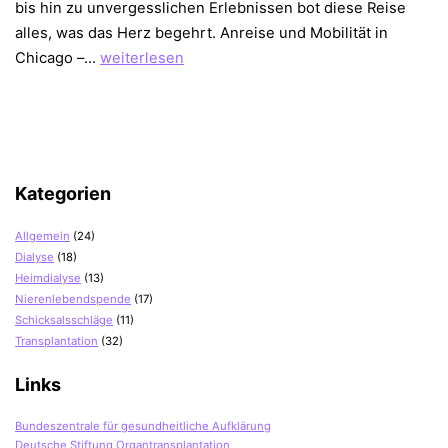
bis hin zu unvergesslichen Erlebnissen bot diese Reise
alles, was das Herz begehrt. Anreise und Mobilität in
Unvergessliche
Chicago –…
weiterlesen
Tage
in
Chicago
Kategorien
Allgemein
(24)
Dialyse
(18)
Heimdialyse
(13)
Nierenlebendspende
(17)
Schicksalsschläge
(11)
Transplantation
(32)
Links
Bundeszentrale für gesundheitliche Aufklärung
Deutsche Stiftung Organtransplantation