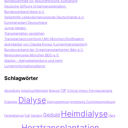
Bundeszentrale für gesundheitliche Aufklärung
Deutsche Stiftung Organtransplantation
Bundesverband Niere e.V.
Selbsthilfe Lebendorgansspende Deutschlands e.V.
Eurotransplant Deutschland
Junge Helden
Transplantation verstehen
Transplantaionszentrum LMU München/Großhadern
dickydackel von Claudia Krogul (Lungentransplantiert)
Bundesverband der Organtransplantierten Bdo-e.V.
Regionalgruppe München BDO-e.V.
diazipp – dialysebekleidung und mehr
Lungeninformationsdienst
Schlagwörter
CIP
Abstoßung
Arbeitsunfähigkeit
Biopsie
Critical illness Polyneurophatie
Dialyse
Diabetes
Dialysezentrum
erweiterte Zustimmungslösung
Heimdialyse
Geduld
Feriendialyse
Fuß
Gambro
Herz
Herztransplantation