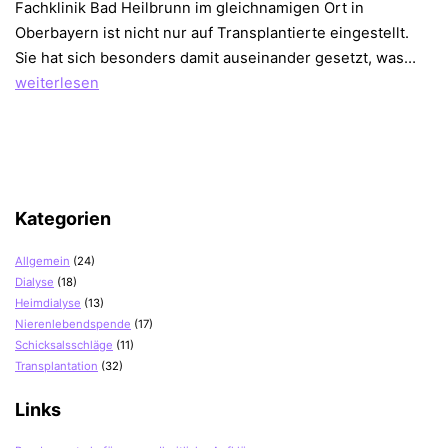
Fachklinik Bad Heilbrunn im gleichnamigen Ort in
Oberbayern ist nicht nur auf Transplantierte eingestellt.
Reh
Sie hat sich besonders damit auseinander gesetzt, was…
nac
weiterlesen
der
Nie
Kategorien
Allgemein
(24)
Dialyse
(18)
Heimdialyse
(13)
Nierenlebendspende
(17)
Schicksalsschläge
(11)
Transplantation
(32)
Links