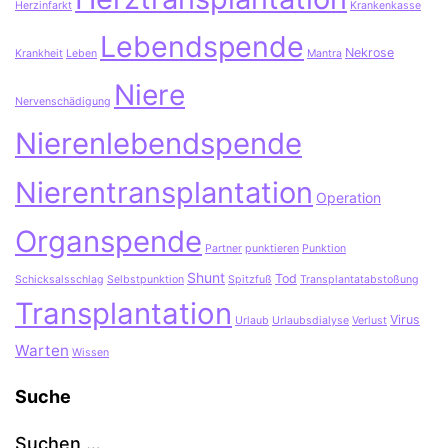
Herzinfarkt
Krankenkasse
Lebendspende
Nekrose
Krankheit
Leben
Mantra
Niere
Nervenschädigung
Nierenlebendspende
Nierentransplantation
Operation
Organspende
Partner
punktieren
Punktion
Shunt
Tod
Schicksalsschlag
Selbstpunktion
Spitzfuß
Transplantatabstoßung
Transplantation
Virus
Urlaub
Urlaubsdialyse
Verlust
Warten
Wissen
Suche
Suchen …