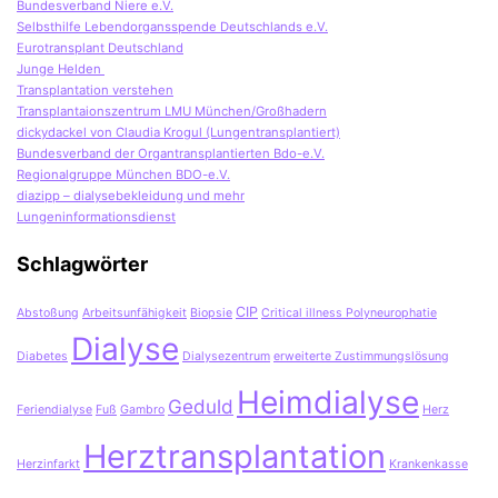
Bundesverband Niere e.V.
Selbsthilfe Lebendorgansspende Deutschlands e.V.
Eurotransplant Deutschland
Junge Helden
Transplantation verstehen
Transplantaionszentrum LMU München/Großhadern
dickydackel von Claudia Krogul (Lungentransplantiert)
Bundesverband der Organtransplantierten Bdo-e.V.
Regionalgruppe München BDO-e.V.
diazipp – dialysebekleidung und mehr
Lungeninformationsdienst
Schlagwörter
CIP
Abstoßung
Arbeitsunfähigkeit
Biopsie
Critical illness Polyneurophatie
Dialyse
Diabetes
Dialysezentrum
erweiterte Zustimmungslösung
Heimdialyse
Geduld
Feriendialyse
Fuß
Gambro
Herz
Herztransplantation
Herzinfarkt
Krankenkasse