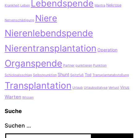
Lebendspende
Nekrose
Krankheit
Leben
Mantra
Niere
Nervenschädigung
Nierenlebendspende
Nierentransplantation
Operation
Organspende
Partner
punktieren
Punktion
Shunt
Tod
Schicksalsschlag
Selbstpunktion
Spitzfuß
Transplantatabstoßung
Transplantation
Virus
Urlaub
Urlaubsdialyse
Verlust
Warten
Wissen
Suche
Suchen …