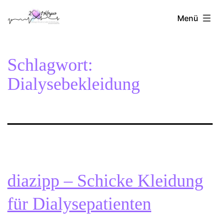
Zum
2Herzen1Körper
Inhalt
Menü
springen
Schlagwort:
Dialysebekleidung
diazipp – Schicke Kleidung
für Dialysepatienten