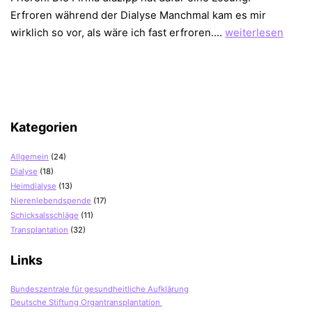
Erfroren während der Dialyse Manchmal kam es mir
diazipp
wirklich so vor, als wäre ich fast erfroren.…
weiterlesen
–
Schicke
Kleidung
für
Dialysepatienten
Kategorien
Allgemein
(24)
Dialyse
(18)
Heimdialyse
(13)
Nierenlebendspende
(17)
Schicksalsschläge
(11)
Transplantation
(32)
Links
Bundeszentrale für gesundheitliche Aufklärung
Deutsche Stiftung Organtransplantation