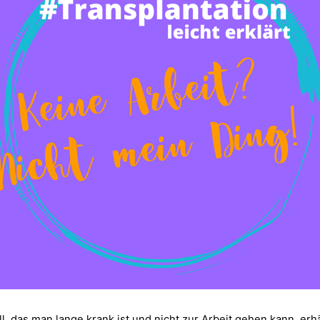
ll, das man lange krank ist und nicht zur Arbeit gehen kann, erh