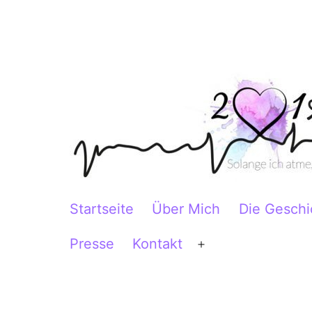
Zum
Inhalt
springen
2Herzen1Körper
Startseite
Über Mich
Die Geschi
Presse
Kontakt
Menü
öffnen