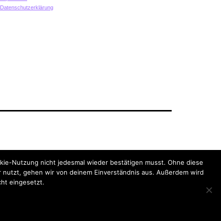
Datenschutzerklärung
Datenschutzerklärung
kie-Nutzung nicht jedesmal wieder bestätigen musst. Ohne diese
 nutzt, gehen wir von deinem Einverständnis aus. Außerdem wird
cht eingesetzt.
Dark Mode: