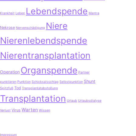
Lebendspende
Krankheit
Leben
Mantra
Niere
Nekrose
Nervenschädigung
Nierenlebendspende
Nierentransplantation
Organspende
Operation
Partner
Shunt
punktieren
Punktion
Schicksalsschlag
Selbstpunktion
Tod
Spitzfuß
Transplantatabstoßung
Transplantation
Urlaub
Urlaubsdialyse
Warten
Virus
Verlust
Wissen
Impressum