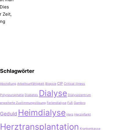
 Dies
 Zeit,
ung
Schlagwörter
CIP
Abstoßung
Arbeitsunfähigkeit
Biopsie
Critical illness
Dialyse
Polyneurophatie
Diabetes
Dialysezentrum
erweiterte Zustimmungslösung
Feriendialyse
Fuß
Gambro
Heimdialyse
Geduld
Herz
Herzinfarkt
Herztransplantation
Krankenkasse