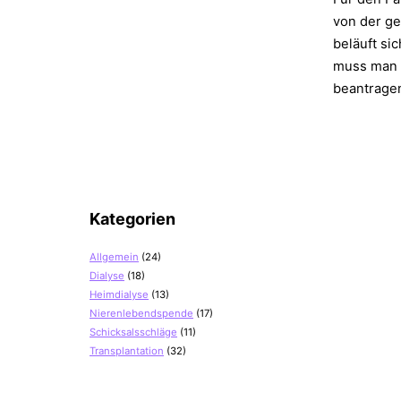
von der g
beläuft si
muss man 
beantragen
Kategorien
Allgemein
(24)
Dialyse
(18)
Heimdialyse
(13)
Nierenlebendspende
(17)
Schicksalsschläge
(11)
Transplantation
(32)