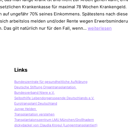
esetzlichen Krankenkasse für maximal 78 Wochen Krankengeld.
ch auf ungefähr 70% seines Einkommens. Spätestens nach dieser
sich arbeitslos melden und/oder Rente wegen Erwerbsminder
Keine
. Das gilt natürlich nur für den Fall, wenn…
weiterlesen
Arbeit?
Nicht
mein
Ding!
Links
Bundeszentrale für gesundheitliche Aufklärung
Deutsche Stiftung Organtransplantation
Bundesverband Niere e.V.
Selbsthilfe Lebendorgansspende Deutschlands e.V.
Eurotransplant Deutschland
Junge Helden
Transplantation verstehen
Transplantaionszentrum LMU München/Großhadern
dickydackel von Claudia Krogul (Lungentransplantiert)