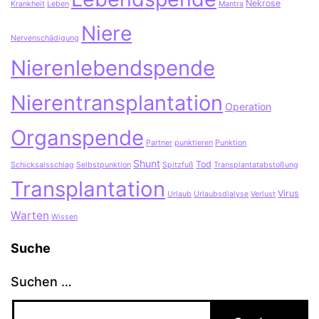
Nekrose
Krankheit
Leben
Mantra
Niere
Nervenschädigung
Nierenlebendspende
Nierentransplantation
Operation
Organspende
Partner
punktieren
Punktion
Shunt
Tod
Schicksalsschlag
Selbstpunktion
Spitzfuß
Transplantatabstoßung
Transplantation
Virus
Urlaub
Urlaubsdialyse
Verlust
Warten
Wissen
Suche
Suchen …