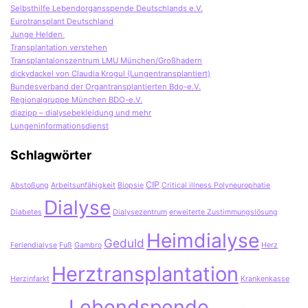
Selbsthilfe Lebendorgansspende Deutschlands e.V.
Eurotransplant Deutschland
Junge Helden
Transplantation verstehen
Transplantaionszentrum LMU München/Großhadern
dickydackel von Claudia Krogul (Lungentransplantiert)
Bundesverband der Organtransplantierten Bdo-e.V.
Regionalgruppe München BDO-e.V.
diazipp – dialysebekleidung und mehr
Lungeninformationsdienst
Schlagwörter
CIP
Abstoßung
Arbeitsunfähigkeit
Biopsie
Critical illness Polyneurophatie
Dialyse
Diabetes
Dialysezentrum
erweiterte Zustimmungslösung
Heimdialyse
Geduld
Feriendialyse
Fuß
Gambro
Herz
Herztransplantation
Herzinfarkt
Krankenkasse
Lebendspende