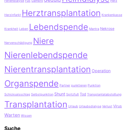
Feriendialyse
Fuß
Gambro
Herz
Herztransplantation
Herzinfarkt
Krankenkasse
Lebendspende
Nekrose
Krankheit
Leben
Mantra
Niere
Nervenschädigung
Nierenlebendspende
Nierentransplantation
Operation
Organspende
Partner
punktieren
Punktion
Shunt
Tod
Schicksalsschlag
Selbstpunktion
Spitzfuß
Transplantatabstoßung
Transplantation
Virus
Urlaub
Urlaubsdialyse
Verlust
Warten
Wissen
Suche