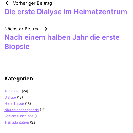
Beitragsnavigation
Vorheriger Beitrag
Die erste Dialyse im Heimatzentrum
Nächster Beitrag
Nach einem halben Jahr die erste
Biopsie
Kategorien
Allgemein
(24)
Dialyse
(18)
Heimdialyse
(13)
Nierenlebendspende
(17)
Schicksalsschläge
(11)
Transplantation
(32)