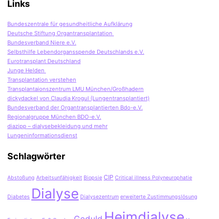
Links
Bundeszentrale für gesundheitliche Aufklärung
Deutsche Stiftung Organtransplantation
Bundesverband Niere e.V.
Selbsthilfe Lebendorgansspende Deutschlands e.V.
Eurotransplant Deutschland
Junge Helden
Transplantation verstehen
Transplantaionszentrum LMU München/Großhadern
dickydackel von Claudia Krogul (Lungentransplantiert)
Bundesverband der Organtransplantierten Bdo-e.V.
Regionalgruppe München BDO-e.V.
diazipp – dialysebekleidung und mehr
Lungeninformationsdienst
Schlagwörter
CIP
Abstoßung
Arbeitsunfähigkeit
Biopsie
Critical illness Polyneurophatie
Dialyse
Diabetes
Dialysezentrum
erweiterte Zustimmungslösung
Heimdialyse
Geduld