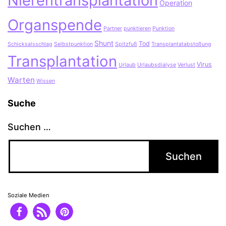
Nierentransplantation
Operation
Organspende
Partner
punktieren
Punktion
Shunt
Tod
Schicksalsschlag
Selbstpunktion
Spitzfuß
Transplantatabstoßung
Transplantation
Virus
Urlaub
Urlaubsdialyse
Verlust
Warten
Wissen
Suche
Suchen …
Soziale Medien