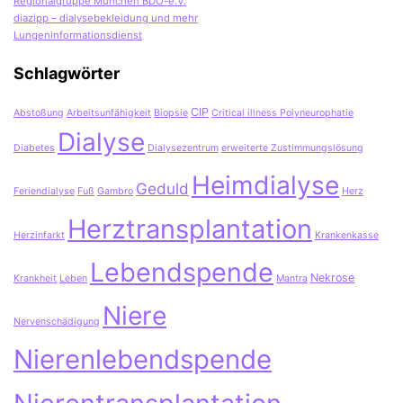
Regionalgruppe München BDO-e.V.
diazipp – dialysebekleidung und mehr
Lungeninformationsdienst
Schlagwörter
CIP
Abstoßung
Arbeitsunfähigkeit
Biopsie
Critical illness Polyneurophatie
Dialyse
Diabetes
Dialysezentrum
erweiterte Zustimmungslösung
Heimdialyse
Geduld
Feriendialyse
Fuß
Gambro
Herz
Herztransplantation
Herzinfarkt
Krankenkasse
Lebendspende
Nekrose
Krankheit
Leben
Mantra
Niere
Nervenschädigung
Nierenlebendspende