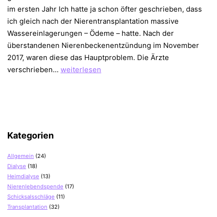
im ersten Jahr Ich hatte ja schon öfter geschrieben, dass
ich gleich nach der Nierentransplantation massive
Wassereinlagerungen – Ödeme – hatte. Nach der
überstandenen Nierenbeckenentzündung im November
2017, waren diese das Hauptproblem. Die Ärzte
2
verschrieben…
weiterlesen
Jahre
nach
Nierentransplantation
–
ein
Kategorien
Fazit
Allgemein
(24)
Dialyse
(18)
Heimdialyse
(13)
Nierenlebendspende
(17)
Schicksalsschläge
(11)
Transplantation
(32)