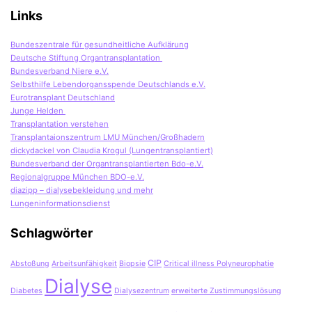
Links
Bundeszentrale für gesundheitliche Aufklärung
Deutsche Stiftung Organtransplantation
Bundesverband Niere e.V.
Selbsthilfe Lebendorgansspende Deutschlands e.V.
Eurotransplant Deutschland
Junge Helden
Transplantation verstehen
Transplantaionszentrum LMU München/Großhadern
dickydackel von Claudia Krogul (Lungentransplantiert)
Bundesverband der Organtransplantierten Bdo-e.V.
Regionalgruppe München BDO-e.V.
diazipp – dialysebekleidung und mehr
Lungeninformationsdienst
Schlagwörter
CIP
Abstoßung
Arbeitsunfähigkeit
Biopsie
Critical illness Polyneurophatie
Dialyse
Diabetes
Dialysezentrum
erweiterte Zustimmungslösung