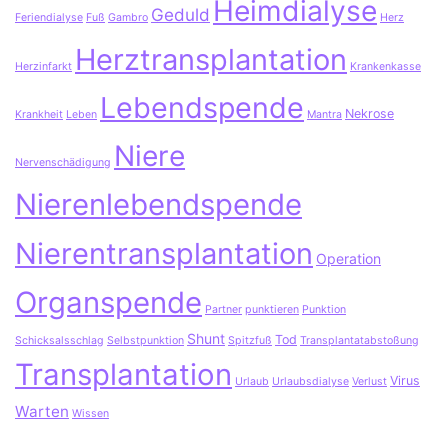
Heimdialyse
Geduld
Feriendialyse
Fuß
Gambro
Herz
Herztransplantation
Herzinfarkt
Krankenkasse
Lebendspende
Nekrose
Krankheit
Leben
Mantra
Niere
Nervenschädigung
Nierenlebendspende
Nierentransplantation
Operation
Organspende
Partner
punktieren
Punktion
Shunt
Tod
Schicksalsschlag
Selbstpunktion
Spitzfuß
Transplantatabstoßung
Transplantation
Virus
Urlaub
Urlaubsdialyse
Verlust
Warten
Wissen