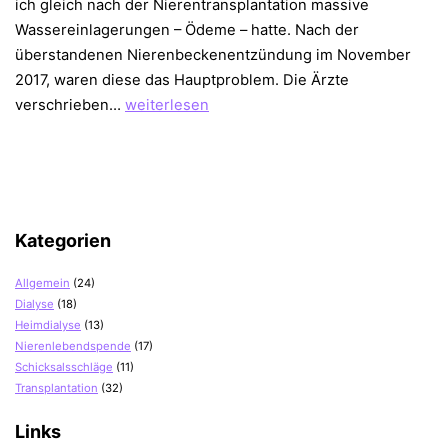
ich gleich nach der Nierentransplantation massive
Wassereinlagerungen – Ödeme – hatte. Nach der
überstandenen Nierenbeckenentzündung im November
2017, waren diese das Hauptproblem. Die Ärzte
2
verschrieben…
weiterlesen
Jahre
nach
Nierentransplantation
–
ein
Kategorien
Fazit
Allgemein
(24)
Dialyse
(18)
Heimdialyse
(13)
Nierenlebendspende
(17)
Schicksalsschläge
(11)
Transplantation
(32)
Links