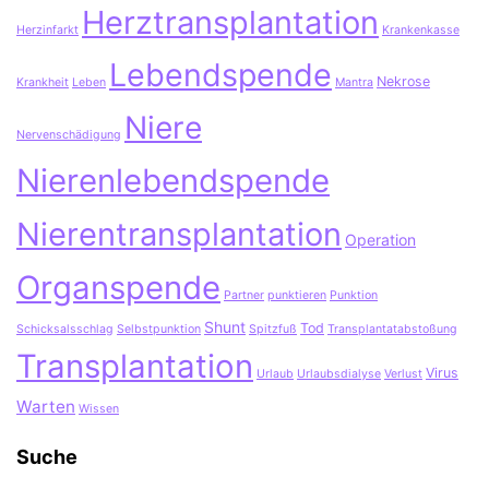
Herztransplantation
Herzinfarkt
Krankenkasse
Lebendspende
Nekrose
Krankheit
Leben
Mantra
Niere
Nervenschädigung
Nierenlebendspende
Nierentransplantation
Operation
Organspende
Partner
punktieren
Punktion
Shunt
Tod
Schicksalsschlag
Selbstpunktion
Spitzfuß
Transplantatabstoßung
Transplantation
Virus
Urlaub
Urlaubsdialyse
Verlust
Warten
Wissen
Suche