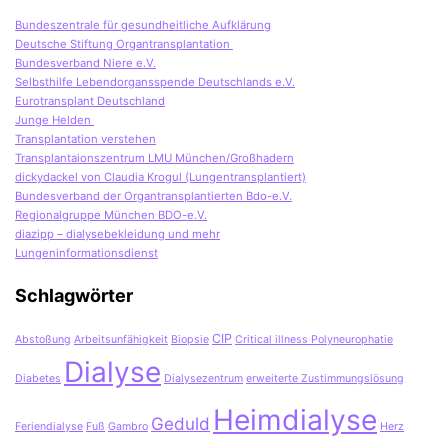
Bundeszentrale für gesundheitliche Aufklärung
Deutsche Stiftung Organtransplantation
Bundesverband Niere e.V.
Selbsthilfe Lebendorgansspende Deutschlands e.V.
Eurotransplant Deutschland
Junge Helden
Transplantation verstehen
Transplantaionszentrum LMU München/Großhadern
dickydackel von Claudia Krogul (Lungentransplantiert)
Bundesverband der Organtransplantierten Bdo-e.V.
Regionalgruppe München BDO-e.V.
diazipp – dialysebekleidung und mehr
Lungeninformationsdienst
Schlagwörter
CIP
Abstoßung
Arbeitsunfähigkeit
Biopsie
Critical illness Polyneurophatie
Dialyse
Diabetes
Dialysezentrum
erweiterte Zustimmungslösung
Heimdialyse
Geduld
Feriendialyse
Fuß
Gambro
Herz