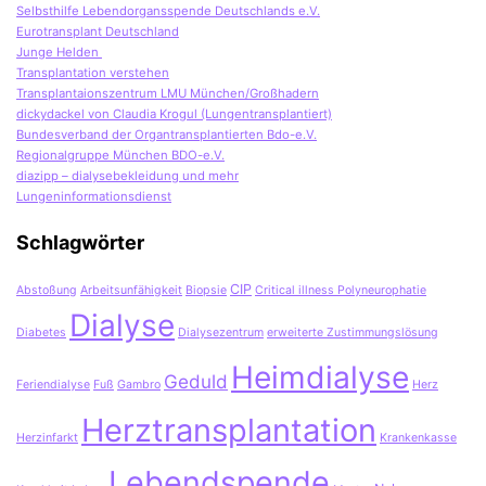
Selbsthilfe Lebendorgansspende Deutschlands e.V.
Eurotransplant Deutschland
Junge Helden
Transplantation verstehen
Transplantaionszentrum LMU München/Großhadern
dickydackel von Claudia Krogul (Lungentransplantiert)
Bundesverband der Organtransplantierten Bdo-e.V.
Regionalgruppe München BDO-e.V.
diazipp – dialysebekleidung und mehr
Lungeninformationsdienst
Schlagwörter
CIP
Abstoßung
Arbeitsunfähigkeit
Biopsie
Critical illness Polyneurophatie
Dialyse
Diabetes
Dialysezentrum
erweiterte Zustimmungslösung
Heimdialyse
Geduld
Feriendialyse
Fuß
Gambro
Herz
Herztransplantation
Herzinfarkt
Krankenkasse
Lebendspende