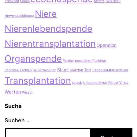
Nekrose
Krankheit
Leben
Mantra
Niere
Nervenschädigung
Nierenlebendspende
Nierentransplantation
Operation
Organspende
Partner
punktieren
Punktion
Shunt
Tod
Schicksalsschlag
Selbstpunktion
Spitzfuß
Transplantatabstoßung
Transplantation
Virus
Urlaub
Urlaubsdialyse
Verlust
Warten
Wissen
Suche
Suchen …