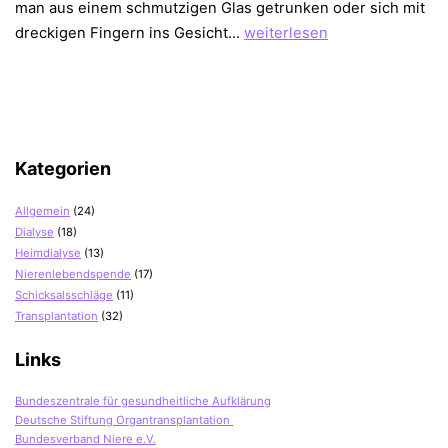
man aus einem schmutzigen Glas getrunken oder sich mit
Herpes
dreckigen Fingern ins Gesicht…
weiterlesen
–
schlägt
zu
wenn
du
Kategorien
am
Boden
Allgemein
(24)
liegst
Dialyse
(18)
Heimdialyse
(13)
Nierenlebendspende
(17)
Schicksalsschläge
(11)
Transplantation
(32)
Links
Bundeszentrale für gesundheitliche Aufklärung
Deutsche Stiftung Organtransplantation
Bundesverband Niere e.V.