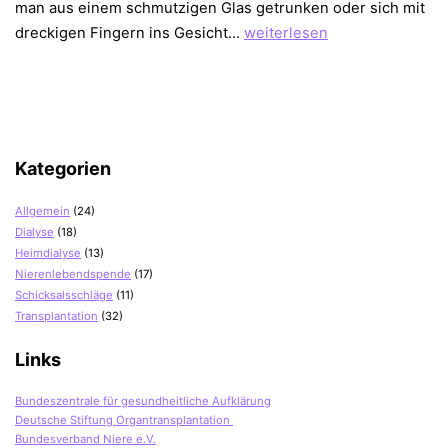
man aus einem schmutzigen Glas getrunken oder sich mit
Herpes
dreckigen Fingern ins Gesicht…
weiterlesen
–
schlägt
zu
wenn
du
Kategorien
am
Boden
Allgemein
(24)
liegst
Dialyse
(18)
Heimdialyse
(13)
Nierenlebendspende
(17)
Schicksalsschläge
(11)
Transplantation
(32)
Links
Bundeszentrale für gesundheitliche Aufklärung
Deutsche Stiftung Organtransplantation
Bundesverband Niere e.V.