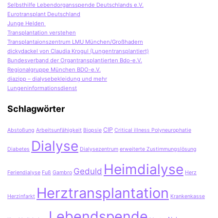
Selbsthilfe Lebendorgansspende Deutschlands e.V.
Eurotransplant Deutschland
Junge Helden
Transplantation verstehen
Transplantaionszentrum LMU München/Großhadern
dickydackel von Claudia Krogul (Lungentransplantiert)
Bundesverband der Organtransplantierten Bdo-e.V.
Regionalgruppe München BDO-e.V.
diazipp – dialysebekleidung und mehr
Lungeninformationsdienst
Schlagwörter
CIP
Abstoßung
Arbeitsunfähigkeit
Biopsie
Critical illness Polyneurophatie
Dialyse
Diabetes
Dialysezentrum
erweiterte Zustimmungslösung
Heimdialyse
Geduld
Feriendialyse
Fuß
Gambro
Herz
Herztransplantation
Herzinfarkt
Krankenkasse
Lebendspende