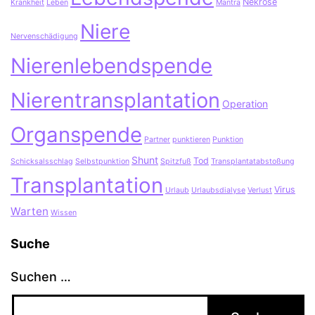
Nekrose
Krankheit
Leben
Mantra
Niere
Nervenschädigung
Nierenlebendspende
Nierentransplantation
Operation
Organspende
Partner
punktieren
Punktion
Shunt
Tod
Schicksalsschlag
Selbstpunktion
Spitzfuß
Transplantatabstoßung
Transplantation
Virus
Urlaub
Urlaubsdialyse
Verlust
Warten
Wissen
Suche
Suchen …