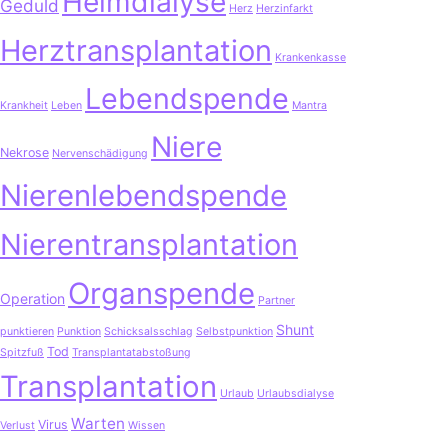
Heimdialyse
Geduld
Herz
Herzinfarkt
Herztransplantation
Krankenkasse
Lebendspende
Krankheit
Leben
Mantra
Niere
Nekrose
Nervenschädigung
Nierenlebendspende
Nierentransplantation
Organspende
Operation
Partner
Shunt
punktieren
Punktion
Schicksalsschlag
Selbstpunktion
Tod
Spitzfuß
Transplantatabstoßung
Transplantation
Urlaub
Urlaubsdialyse
Warten
Virus
Verlust
Wissen