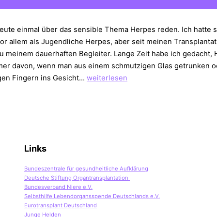
eute einmal über das sensible Thema Herpes reden. Ich hatte s
or allem als Jugendliche Herpes, aber seit meinen Transplanta
zu meinem dauerhaften Begleiter. Lange Zeit habe ich gedacht,
er davon, wenn man aus einem schmutzigen Glas getrunken o
Herpes
gen Fingern ins Gesicht…
weiterlesen
–
schlägt
zu
wenn
du
Links
am
Boden
Bundeszentrale für gesundheitliche Aufklärung
liegst
Deutsche Stiftung Organtransplantation
Bundesverband Niere e.V.
Selbsthilfe Lebendorgansspende Deutschlands e.V.
Eurotransplant Deutschland
Junge Helden