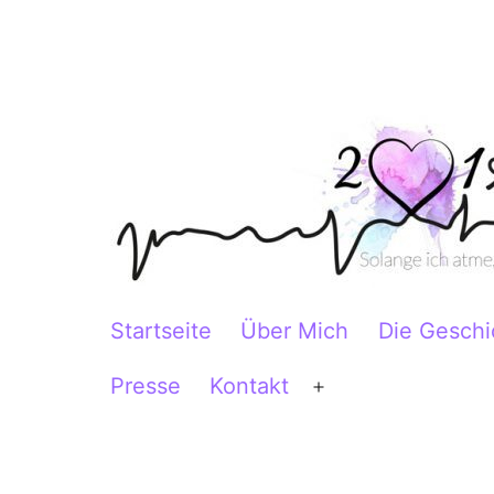
Zum
Inhalt
springen
2Herzen1Körper
Startseite
Über Mich
Die Geschi
Presse
Kontakt
Menü
öffnen