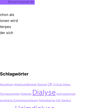
chon als
tionen wird
 Herpes
der sich
Schlagwörter
CIP
Abstoßung
Arbeitsunfähigkeit
Biopsie
Critical illness
Dialyse
Polyneurophatie
Diabetes
Dialysezentrum
erweiterte Zustimmungslösung
Feriendialyse
Fuß
Gambro