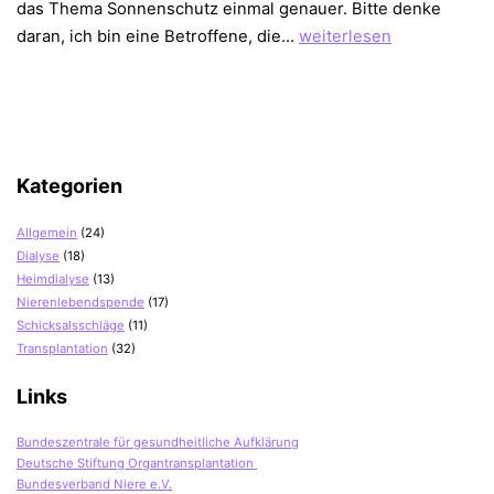
das Thema Sonnenschutz einmal genauer. Bitte denke
Hautkrebs
daran, ich bin eine Betroffene, die…
weiterlesen
vermeiden
nach
der
Transplantation
Kategorien
Allgemein
(24)
Dialyse
(18)
Heimdialyse
(13)
Nierenlebendspende
(17)
Schicksalsschläge
(11)
Transplantation
(32)
Links
Bundeszentrale für gesundheitliche Aufklärung
Deutsche Stiftung Organtransplantation
Bundesverband Niere e.V.