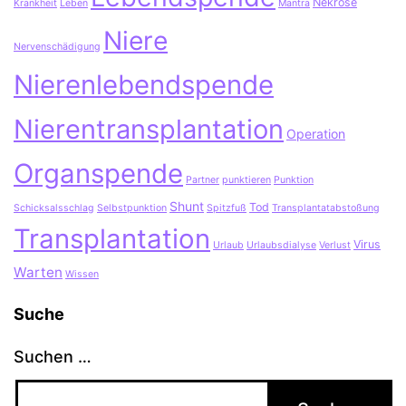
Nekrose
Krankheit
Leben
Mantra
Niere
Nervenschädigung
Nierenlebendspende
Nierentransplantation
Operation
Organspende
Partner
punktieren
Punktion
Shunt
Tod
Schicksalsschlag
Selbstpunktion
Spitzfuß
Transplantatabstoßung
Transplantation
Virus
Urlaub
Urlaubsdialyse
Verlust
Warten
Wissen
Suche
Suchen …