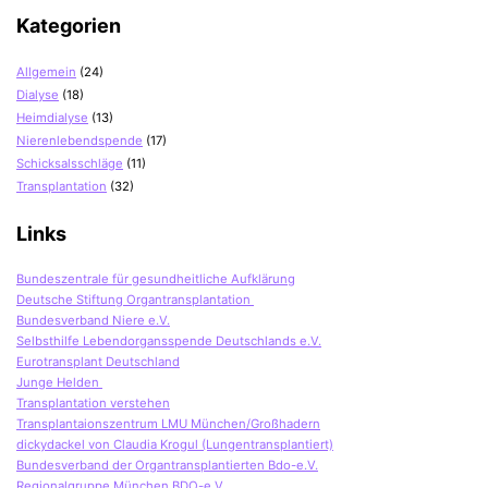
Kategorien
Allgemein
(24)
Dialyse
(18)
Heimdialyse
(13)
Nierenlebendspende
(17)
Schicksalsschläge
(11)
Transplantation
(32)
Links
Bundeszentrale für gesundheitliche Aufklärung
Deutsche Stiftung Organtransplantation
Bundesverband Niere e.V.
Selbsthilfe Lebendorgansspende Deutschlands e.V.
Eurotransplant Deutschland
Junge Helden
Transplantation verstehen
Transplantaionszentrum LMU München/Großhadern
dickydackel von Claudia Krogul (Lungentransplantiert)
Bundesverband der Organtransplantierten Bdo-e.V.
Regionalgruppe München BDO-e.V.