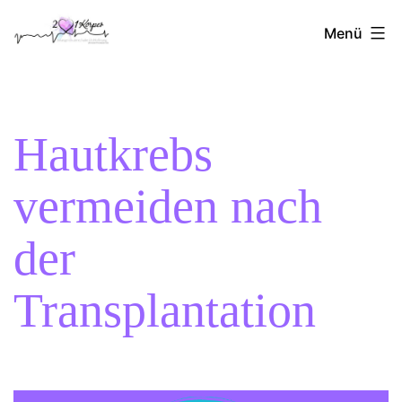
Zum
2Herzen1Körper
Inhalt
Menü
springen
Hautkrebs
vermeiden nach
der
Transplantation