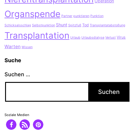
Operation
Organspende
Partner
punktieren
Punktion
Shunt
Tod
Schicksalsschlag
Selbstpunktion
Spitzfuß
Transplantatabstoßung
Transplantation
Virus
Urlaub
Urlaubsdialyse
Verlust
Warten
Wissen
Suche
Suchen …
Soziale Medien