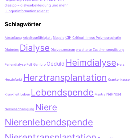
diazipp – dialysebekleidung und mehr
Lungeninformationsdienst
Schlagwörter
CIP
Abstoßung
Arbeitsunfähigkeit
Biopsie
Critical illness Polyneurophatie
Dialyse
Diabetes
Dialysezentrum
erweiterte Zustimmungslösung
Heimdialyse
Geduld
Feriendialyse
Fuß
Gambro
Herz
Herztransplantation
Herzinfarkt
Krankenkasse
Lebendspende
Nekrose
Krankheit
Leben
Mantra
Niere
Nervenschädigung
Nierenlebendspende
Nierentransplantation