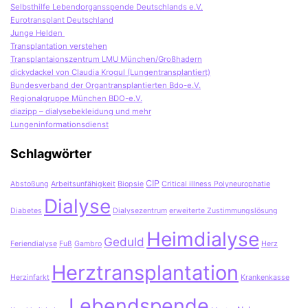
Selbsthilfe Lebendorgansspende Deutschlands e.V.
Eurotransplant Deutschland
Junge Helden
Transplantation verstehen
Transplantaionszentrum LMU München/Großhadern
dickydackel von Claudia Krogul (Lungentransplantiert)
Bundesverband der Organtransplantierten Bdo-e.V.
Regionalgruppe München BDO-e.V.
diazipp – dialysebekleidung und mehr
Lungeninformationsdienst
Schlagwörter
CIP
Abstoßung
Arbeitsunfähigkeit
Biopsie
Critical illness Polyneurophatie
Dialyse
Diabetes
Dialysezentrum
erweiterte Zustimmungslösung
Heimdialyse
Geduld
Feriendialyse
Fuß
Gambro
Herz
Herztransplantation
Herzinfarkt
Krankenkasse
Lebendspende