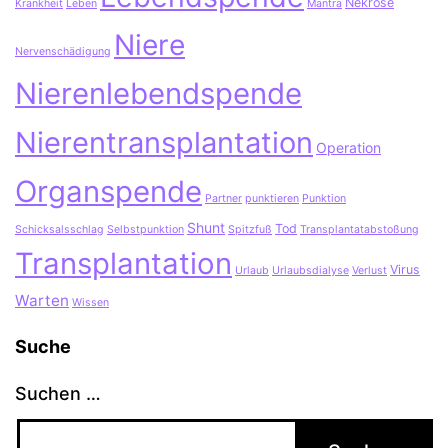
Nekrose
Krankheit
Leben
Mantra
Niere
Nervenschädigung
Nierenlebendspende
Nierentransplantation
Operation
Organspende
Partner
punktieren
Punktion
Shunt
Tod
Schicksalsschlag
Selbstpunktion
Spitzfuß
Transplantatabstoßung
Transplantation
Virus
Urlaub
Urlaubsdialyse
Verlust
Warten
Wissen
Suche
Suchen …