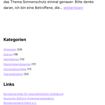
das Thema Sonnenschutz einmal genauer. Bitte denke
Hautkrebs
daran, ich bin eine Betroffene, die…
weiterlesen
vermeiden
nach
der
Transplantation
Kategorien
Allgemein
(24)
Dialyse
(18)
Heimdialyse
(13)
Nierenlebendspende
(17)
Schicksalsschläge
(11)
Transplantation
(32)
Links
Bundeszentrale für gesundheitliche Aufklärung
Deutsche Stiftung Organtransplantation
Bundesverband Niere e.V.