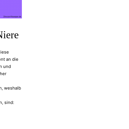
Niere
diese
nt an die
en und
cher
h, weshalb
sind:⁠ ⁠