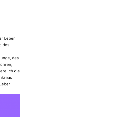
er Leber
d des
Lunge, des
führen,
ere ich die
ankreas
 Leber