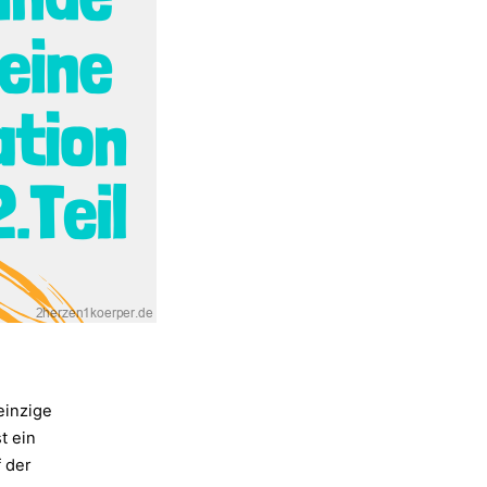
 einzige
t ein
 der