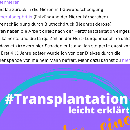
tennieren⁠
nstau zurück in die Nieren mit Gewebeschädigung⁠
merulonephritis
(Entzündung der Nierenkörperchen)⁠
renschädigung durch Bluthochdruck (Nephrosklerose)⁠ ⁠
en haben die Arbeit direkt nach der Herztransplantation eingest
ikamente und die lange Zeit an der Herz-Lungenmaschine schä
dass ein irreversibler Schaden entstand. Ich stolperte quasi v
. ⁠Erst 4 ½ Jahre später wurde ich von der Dialyse durch die
renspende von meinem Mann befreit. Mehr dazu kannst du
hie