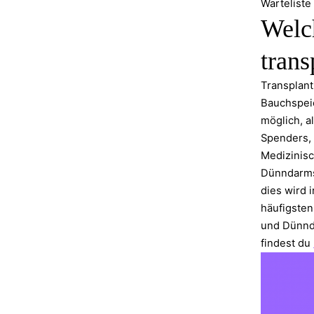
Warteliste
Welc
trans
Transplant
Bauchspei
möglich, a
Spenders, 
Medizinisc
Dünndarms
dies wird 
häufigsten
und Dünnda
findest du