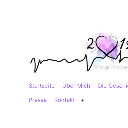
Zum
Inhalt
springen
2Herzen1Körper
Startseite
Über Mich
Die Geschi
Presse
Kontakt
Menü
öffnen