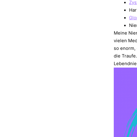
Zys
Har
Glo
Nie
Meine Nier
vielen Med
so enorm, 
die Traufe
Lebendnie