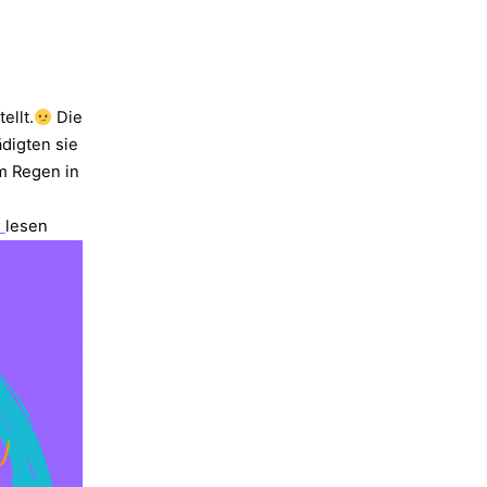
ellt.
Die
digten sie
om Regen in
r
lesen