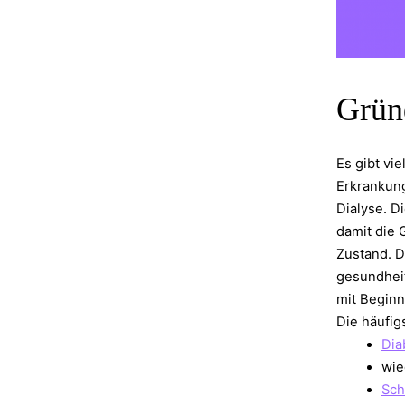
Gründ
Es gibt vi
Erkrankung
Dialyse. D
damit die 
Zustand. D
gesundheit
mit Beginn
Die häufig
Dia
wie
Sch