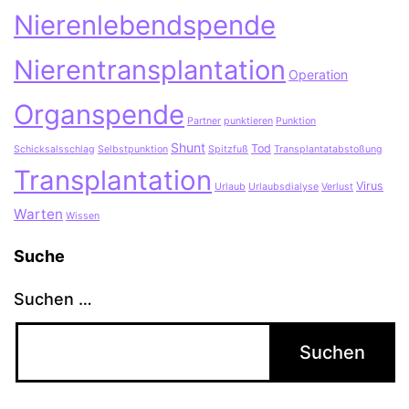
Nierenlebendspende
Nierentransplantation
Operation
Organspende
Partner
punktieren
Punktion
Shunt
Tod
Schicksalsschlag
Selbstpunktion
Spitzfuß
Transplantatabstoßung
Transplantation
Virus
Urlaub
Urlaubsdialyse
Verlust
Warten
Wissen
Suche
Suchen …