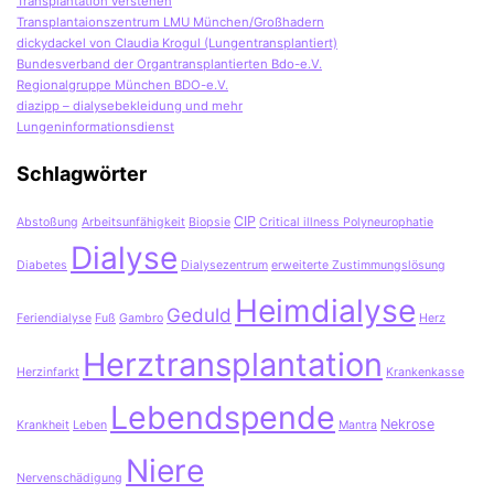
Transplantation verstehen
Transplantaionszentrum LMU München/Großhadern
dickydackel von Claudia Krogul (Lungentransplantiert)
Bundesverband der Organtransplantierten Bdo-e.V.
Regionalgruppe München BDO-e.V.
diazipp – dialysebekleidung und mehr
Lungeninformationsdienst
Schlagwörter
CIP
Abstoßung
Arbeitsunfähigkeit
Biopsie
Critical illness Polyneurophatie
Dialyse
Diabetes
Dialysezentrum
erweiterte Zustimmungslösung
Heimdialyse
Geduld
Feriendialyse
Fuß
Gambro
Herz
Herztransplantation
Herzinfarkt
Krankenkasse
Lebendspende
Nekrose
Krankheit
Leben
Mantra
Niere
Nervenschädigung