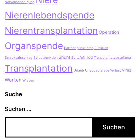
Nervenschädigung
Nierenlebendspende
Nierentransplantation
Operation
Organspende
Partner
punktieren
Punktion
Shunt
Tod
Schicksalsschlag
Selbstpunktion
Spitzfuß
Transplantatabstoßung
Transplantation
Virus
Urlaub
Urlaubsdialyse
Verlust
Warten
Wissen
Suche
Suchen …