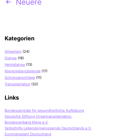
Seitennummerierung
Neuere
der
Beiträge
Kategorien
Allgemein
(24)
Dialyse
(18)
Heimdialyse
(13)
Nierenlebendspende
(17)
Schicksalsschläge
(11)
Transplantation
(32)
Links
Bundeszentrale für gesundheitliche Aufklärung
Deutsche Stiftung Organtransplantation
Bundesverband Niere e.V.
Selbsthilfe Lebendorgansspende Deutschlands e.V.
Eurotransplant Deutschland