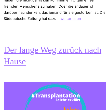
haben, die nicht damit klar kommen ein Organ eines
fremden Menschens zu haben. Oder die andauernd
darüber nachdenken, das jemand für sie gestorben ist. Die
Fühlt
Süddeutsche Zeitung hat dazu…
weiterlesen
sich
ein
fremdes
Herz
Der lange Weg zurück nach
fremd
an?
Hause