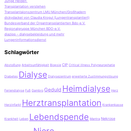
Junge Helden
Transplantation verstehen
Transplantaionszentrum LMU München/Großhadern
dickydackel von Claudia Krogul (Lungentransplantiert)
Bundesverband der Organtransplantierten Bdo-e.V.
Regionalgruppe München BDO-e.V.
diazipp – dialysebekleidung und mehr
Lungeninformationsdienst
Schlagwörter
CIP
Abstoßung
Arbeitsunfähigkeit
Biopsie
Critical illness Polyneurophatie
Dialyse
Diabetes
Dialysezentrum
erweiterte Zustimmungslösung
Heimdialyse
Geduld
Feriendialyse
Fuß
Gambro
Herz
Herztransplantation
Herzinfarkt
Krankenkasse
Lebendspende
Nekrose
Krankheit
Leben
Mantra
Niere