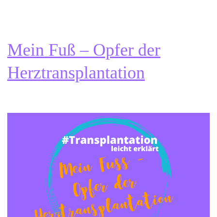
Fuß,
zwei
Operationen
später
Mein Fuß – Opfer der
Herztransplantation