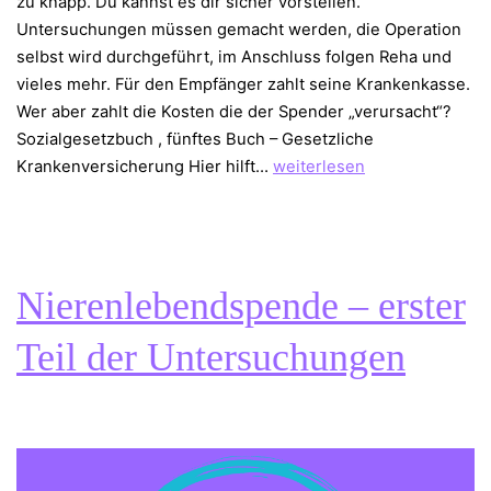
zu knapp. Du kannst es dir sicher vorstellen.
Untersuchungen müssen gemacht werden, die Operation
selbst wird durchgeführt, im Anschluss folgen Reha und
vieles mehr. Für den Empfänger zahlt seine Krankenkasse.
Wer aber zahlt die Kosten die der Spender „verursacht“?
Sozialgesetzbuch , fünftes Buch – Gesetzliche
Nierenlebendspende
Krankenversicherung Hier hilft…
weiterlesen
–
Wer
zahlt
das
Nierenlebendspende – erster
eigentlich
alles?
Teil der Untersuchungen