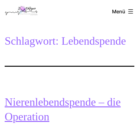
Zum
2Herzen1Körper
Inhalt
Menü
springen
Schlagwort:
Lebendspende
Nierenlebendspende – die
Operation