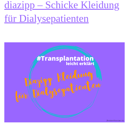
diazipp – Schicke Kleidung
für Dialysepatienten