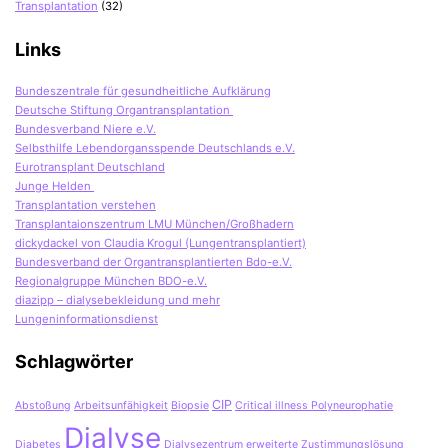
Transplantation
(32)
Links
Bundeszentrale für gesundheitliche Aufklärung
Deutsche Stiftung Organtransplantation
Bundesverband Niere e.V.
Selbsthilfe Lebendorgansspende Deutschlands e.V.
Eurotransplant Deutschland
Junge Helden
Transplantation verstehen
Transplantaionszentrum LMU München/Großhadern
dickydackel von Claudia Krogul (Lungentransplantiert)
Bundesverband der Organtransplantierten Bdo-e.V.
Regionalgruppe München BDO-e.V.
diazipp – dialysebekleidung und mehr
Lungeninformationsdienst
Schlagwörter
CIP
Abstoßung
Arbeitsunfähigkeit
Biopsie
Critical illness Polyneurophatie
Dialyse
Diabetes
Dialysezentrum
erweiterte Zustimmungslösung