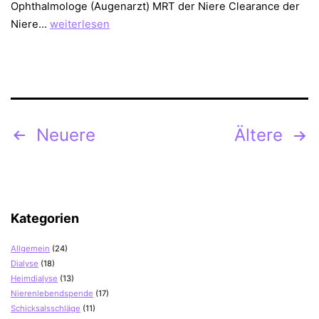
Ophthalmologe (Augenarzt) MRT der Niere Clearance der
Nierenlebendspende
Niere…
weiterlesen
–
erster
Teil
der
Untersuchungen
Seitennummerierung
Neuere
Ältere
der
Beiträge
Kategorien
Allgemein
(24)
Dialyse
(18)
Heimdialyse
(13)
Nierenlebendspende
(17)
Schicksalsschläge
(11)