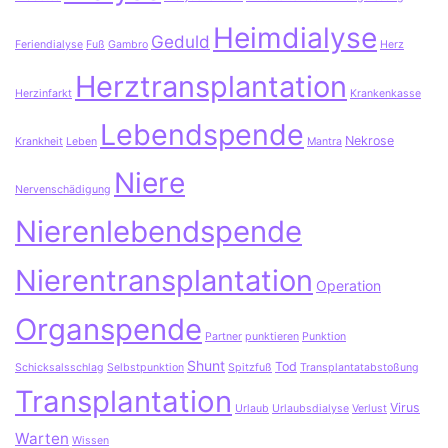
Heimdialyse
Geduld
Feriendialyse
Fuß
Gambro
Herz
Herztransplantation
Herzinfarkt
Krankenkasse
Lebendspende
Nekrose
Krankheit
Leben
Mantra
Niere
Nervenschädigung
Nierenlebendspende
Nierentransplantation
Operation
Organspende
Partner
punktieren
Punktion
Shunt
Tod
Schicksalsschlag
Selbstpunktion
Spitzfuß
Transplantatabstoßung
Transplantation
Virus
Urlaub
Urlaubsdialyse
Verlust
Warten
Wissen