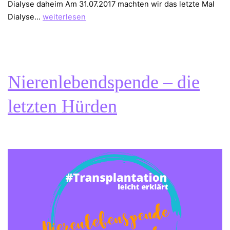
Dialyse daheim Am 31.07.2017 machten wir das letzte Mal
Nierenlebendspende
Dialyse…
weiterlesen
–
die
Operation
Nierenlebendspende – die
letzten Hürden