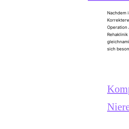
Nachdem i
Korrekter
Operation 
Rehaklinik
gleichnami
sich beso
Komp
Nier