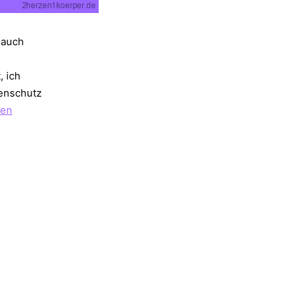
 auch
, ich
enschutz
s
sen
en
tation