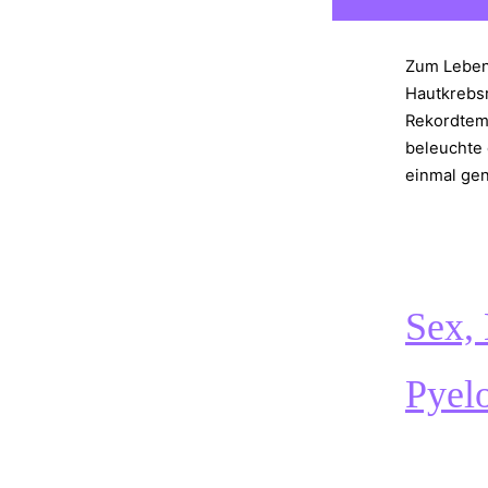
Zum Leben 
Hautkrebsr
Rekordtemp
beleuchte
einmal gen
Sex,
Pyelo