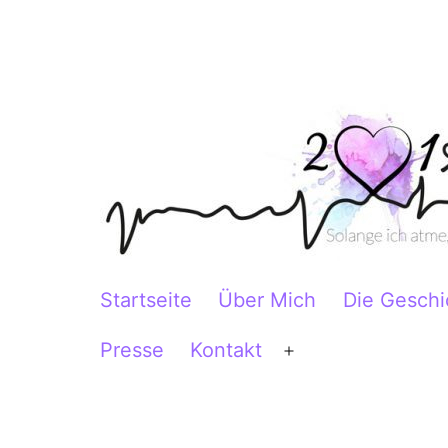
Zum
Inhalt
springen
2Herzen1Körper
Startseite
Über Mich
Die Geschi
Presse
Kontakt
Menü
öffnen