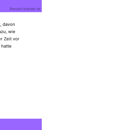
t, davon
azu, wie
 Zeit vor
 hatte