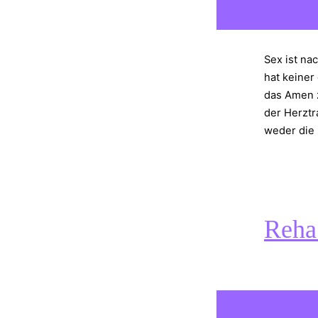
Sex ist na
hat keiner
das Amen z
der Herztr
weder die
Reha