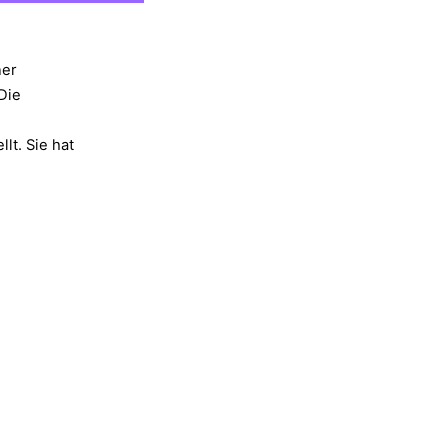
ner
Die
lt. Sie hat