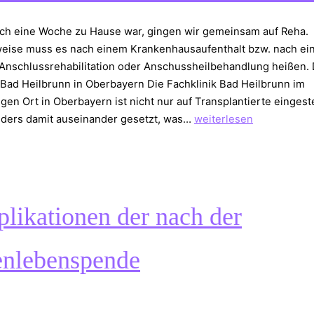
ch eine Woche zu Hause war, gingen wir gemeinsam auf Reha.
weise muss es nach einem Krankenhausaufenthalt bzw. nach ei
Anschlussrehabilitation oder Anschussheilbehandlung heißen. 
 Bad Heilbrunn in Oberbayern Die Fachklinik Bad Heilbrunn im
gen Ort in Oberbayern ist nicht nur auf Transplantierte eingestel
Reha
nders damit auseinander gesetzt, was…
weiterlesen
nach
der
Nierenlebendspende
likationen der nach der
enlebenspende