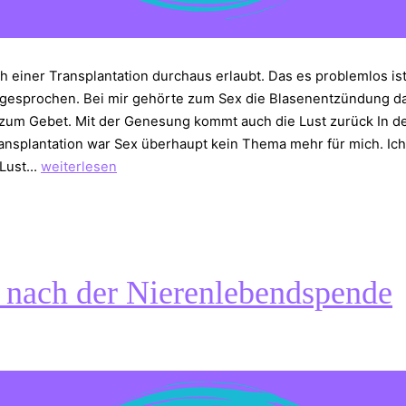
ch einer Transplantation durchaus erlaubt. Das es problemlos is
 gesprochen. Bei mir gehörte zum Sex die Blasenentzündung d
um Gebet. Mit der Genesung kommt auch die Lust zurück In der
ansplantation war Sex überhaupt kein Thema mehr für mich. Ich
Sex,
 Lust…
weiterlesen
Blasenentzündung
und
Pyelonephritis
 nach der Nierenlebendspende