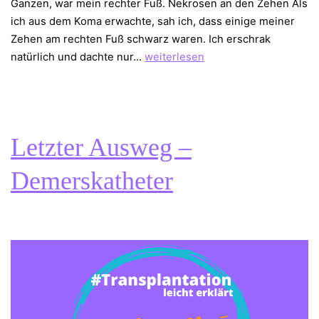
Ganzen, war mein rechter Fuß. Nekrosen an den Zehen Als
ich aus dem Koma erwachte, sah ich, dass einige meiner
Zehen am rechten Fuß schwarz waren. Ich erschrak
Mein
natürlich und dachte nur…
weiterlesen
Fuß
–
Opfer
der
Letzter Ausweg –
Herztransplantation
Demerskatheter