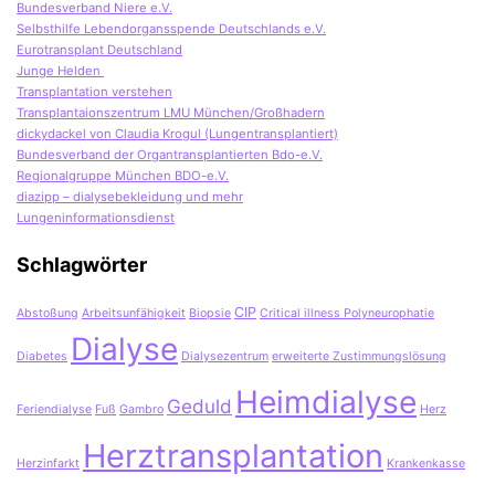
Bundesverband Niere e.V.
Selbsthilfe Lebendorgansspende Deutschlands e.V.
Eurotransplant Deutschland
Junge Helden
Transplantation verstehen
Transplantaionszentrum LMU München/Großhadern
dickydackel von Claudia Krogul (Lungentransplantiert)
Bundesverband der Organtransplantierten Bdo-e.V.
Regionalgruppe München BDO-e.V.
diazipp – dialysebekleidung und mehr
Lungeninformationsdienst
Schlagwörter
CIP
Abstoßung
Arbeitsunfähigkeit
Biopsie
Critical illness Polyneurophatie
Dialyse
Diabetes
Dialysezentrum
erweiterte Zustimmungslösung
Heimdialyse
Geduld
Feriendialyse
Fuß
Gambro
Herz
Herztransplantation
Herzinfarkt
Krankenkasse