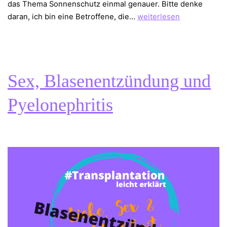
das Thema Sonnenschutz einmal genauer. Bitte denke
Hautkrebs
daran, ich bin eine Betroffene, die…
weiterlesen
vermeiden
nach
der
Transplantation
Sex, Blasenentzündung und
Pyelonephritis