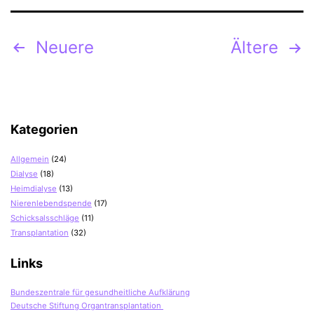
Seitennummerierung
Neuere
Ältere
der
Beiträge
Kategorien
Allgemein
(24)
Dialyse
(18)
Heimdialyse
(13)
Nierenlebendspende
(17)
Schicksalsschläge
(11)
Transplantation
(32)
Links
Bundeszentrale für gesundheitliche Aufklärung
Deutsche Stiftung Organtransplantation